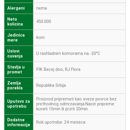
Alergeni
nema
Neto
450.000
kolicina
Jedinica
kom
mere
Uslovi
U rashladnim komorama na -20°C
cuvanja
Stavlja u
PIK Becej doo, RJ Flora
promet
Zemlja
Republika Srbija
porekla
Proizvod pripremati kao sveze povrce bez
Uputsvo za
prethodnog odmrzavanja.Nacin pripreme:
upotrebu
kuvati 15min ili prziti 20min.
Dodatne
Rok upotrebe: 24 meseca
informacije