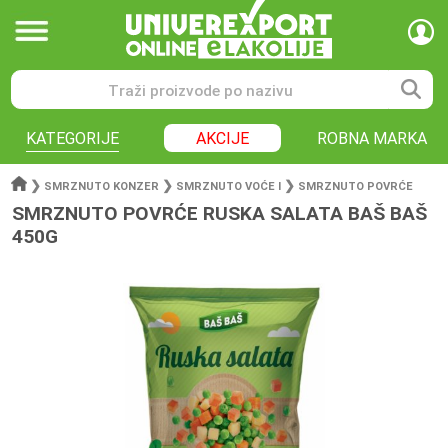
KATEGORIJE
AKCIJE
ROBNA MARKA
❯
❯
❯
SMRZNUTO KONZER
SMRZNUTO VOĆE I
SMRZNUTO POVRĆE
SMRZNUTO POVRĆE RUSKA SALATA BAŠ BAŠ
450G