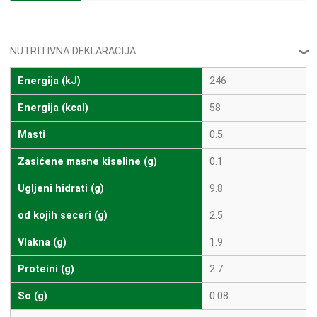
NUTRITIVNA DEKLARACIJA
❮
Energija (kJ)
246
Energija (kcal)
58
Masti
0.5
Zasićene masne kiseline (g)
0.1
Ugljeni hidrati (g)
9.8
od kojih seceri (g)
2.5
Vlakna (g)
1.9
Proteini (g)
2.7
So (g)
0.08