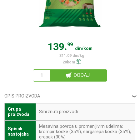
139.
99
din/kom
311.09 din/kg
20kom
DODAJ
OPIS PROIZVODA
❮
Grupa
Smrznuti proizvodi
proizvoda
Mesavina povrca u promenljivim udelima;
Spisak
krompir kocke (35%), sargarepa kocka (35%),
sastojaka
grasak (30%)