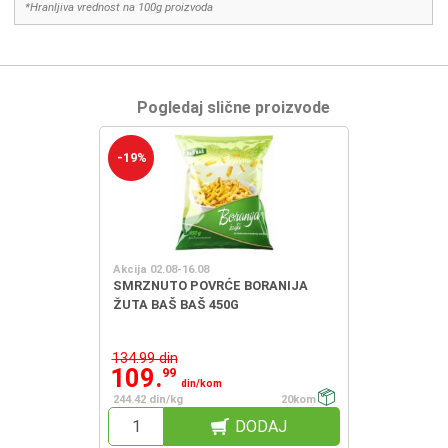
*Hranljiva vrednost na 100g proizvoda
Pogledaj slične proizvode
-19%
Akcija 02.08-16.08
SMRZNUTO POVRĆE BORANIJA
ŽUTA BAŠ BAŠ 450G
134.99 din
109.
99
din/kom
244.42 din/kg
20kom
DODAJ