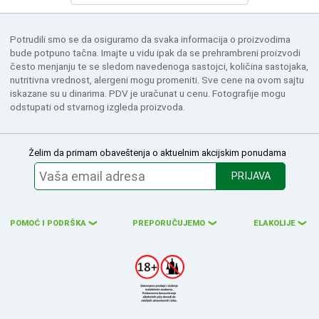
Potrudili smo se da osiguramo da svaka informacija o proizvodima
bude potpuno tačna. Imajte u vidu ipak da se prehrambreni proizvodi
često menjanju te se sledom navedenoga sastojci, količina sastojaka,
nutritivna vrednost, alergeni mogu promeniti. Sve cene na ovom sajtu
iskazane su u dinarima. PDV je uračunat u cenu. Fotografije mogu
odstupati od stvarnog izgleda proizvoda.
Želim da primam obaveštenja o aktuelnim akcijskim ponudama
PRIJAVA
POMOĆ I PODRŠKA
PREPORUČUJEMO
ELAKOLIJE
❮
❮
❮