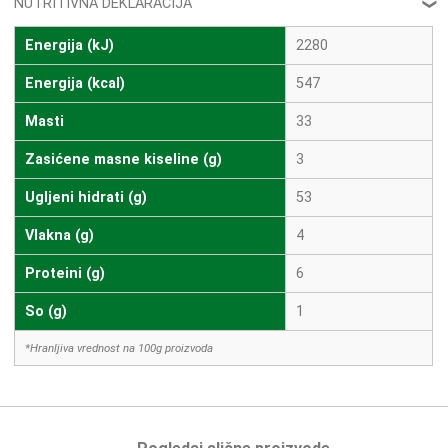
NUTRITIVNA DEKLARACIJA
❮
Energija (kJ)
2280
Energija (kcal)
547
Masti
33
Zasićene masne kiseline (g)
3
Ugljeni hidrati (g)
53
Vlakna (g)
4
Proteini (g)
6
So (g)
1
*Hranljiva vrednost na 100g proizvoda