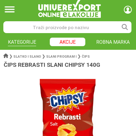
KATEGORIJE
AKCIJE
ROBNA MARKA
❯
❯
❯
SLATKO I SLANO
SLANI PROGRAM I
ČIPS
ČIPS REBRASTI SLANI CHIPSY 140G