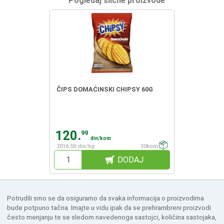
Pogledaj slične proizvode
ČIPS DOMAĆINSKI CHIPSY 60G
120.
99
din/kom
2016.50 din/kg
30kom
DODAJ
Potrudili smo se da osiguramo da svaka informacija o proizvodima
bude potpuno tačna. Imajte u vidu ipak da se prehrambreni proizvodi
često menjanju te se sledom navedenoga sastojci, količina sastojaka,