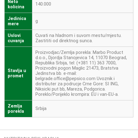
Neto
140.000
kolicina
Jedinica
g
mere
Uslovi
Cuvati na hladnom i suvom mestu/mjestu.
cuvanja
Zastititi od direktnog sunca.
Proizvodjac/Zemlja porekla: Marbo Product
d.o.o., Djordja Stanojevica 14, 11070 Beograd,
Republika Srbija, tel: (+381 11) 363 7000,
Proizvodni pogon Maglic 21473, Bratstva
Stavlja u
Jedinstva bb. e-mail:
promet
belgrade.office@pepsico.com Uvoznik i
distributer za podrucje Crne Gore: SI ING,
Niksicki put bb, Mareza, Podgorica.
Poreklo/Porijeklo krompira: EU i van-EU-a.
Zemlja
Srbija
porekla