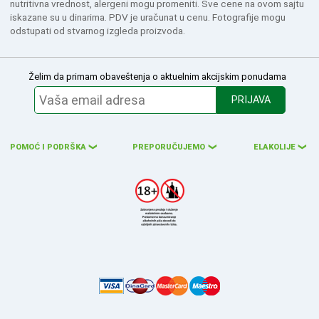
nutritivna vrednost, alergeni mogu promeniti. Sve cene na ovom sajtu
iskazane su u dinarima. PDV je uračunat u cenu. Fotografije mogu
odstupati od stvarnog izgleda proizvoda.
Želim da primam obaveštenja o aktuelnim akcijskim ponudama
PRIJAVA
POMOĆ I PODRŠKA
PREPORUČUJEMO
ELAKOLIJE
❮
❮
❮