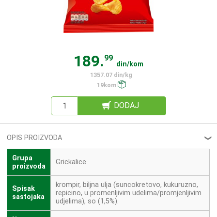
189.
99
din/kom
1357.07 din/kg
19kom
DODAJ
OPIS PROIZVODA
❮
Grupa
Grickalice
proizvoda
krompir, biljna ulja (suncokretovo, kukuruzno,
Spisak
repicino, u promenljivim udelima/promjenljivim
sastojaka
udjelima), so (1,5%).