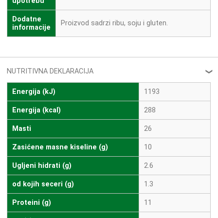
upotrebu
Dodatne
Proizvod sadrzi ribu, soju i gluten.
informacije
NUTRITIVNA DEKLARACIJA
❮
Energija (kJ)
1193
Energija (kcal)
288
Masti
26
Zasićene masne kiseline (g)
10
Ugljeni hidrati (g)
2.6
od kojih seceri (g)
1.3
Proteini (g)
11