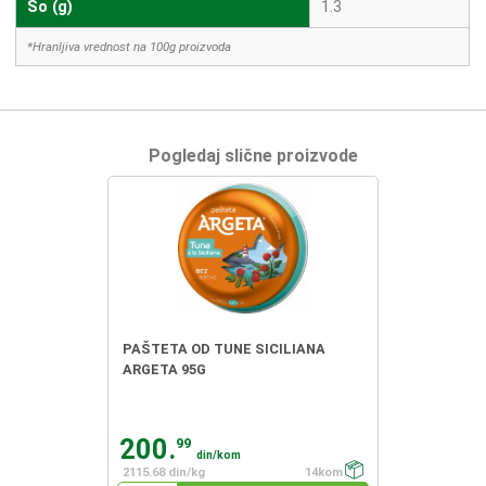
So (g)
1.3
*Hranljiva vrednost na 100g proizvoda
Pogledaj slične proizvode
PAŠTETA OD TUNE SICILIANA
ARGETA 95G
200.
99
din/kom
2115.68 din/kg
14kom