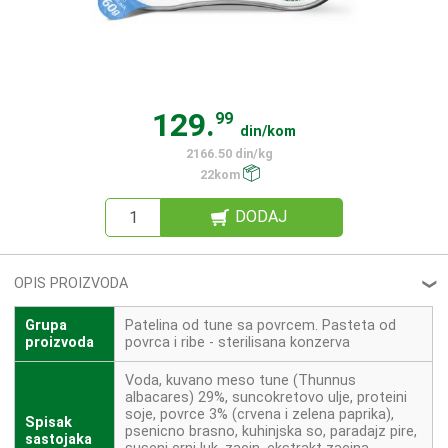
129.
99
din/kom
2166.50 din/kg
22kom
DODAJ
OPIS PROIZVODA
❮
Grupa
Patelina od tune sa povrcem. Pasteta od
proizvoda
povrca i ribe - sterilisana konzerva
Voda, kuvano meso tune (Thunnus
albacares) 29%, suncokretovo ulje, proteini
soje, povrce 3% (crvena i zelena paprika),
Spisak
psenicno brasno, kuhinjska so, paradajz pire,
sastojaka