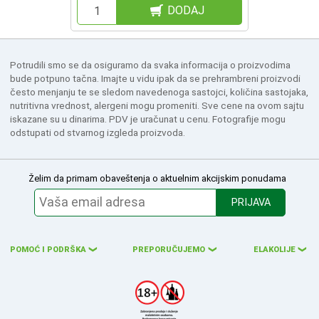
DODAJ
Potrudili smo se da osiguramo da svaka informacija o proizvodima
bude potpuno tačna. Imajte u vidu ipak da se prehrambreni proizvodi
često menjanju te se sledom navedenoga sastojci, količina sastojaka,
nutritivna vrednost, alergeni mogu promeniti. Sve cene na ovom sajtu
iskazane su u dinarima. PDV je uračunat u cenu. Fotografije mogu
odstupati od stvarnog izgleda proizvoda.
Želim da primam obaveštenja o aktuelnim akcijskim ponudama
PRIJAVA
POMOĆ I PODRŠKA
PREPORUČUJEMO
ELAKOLIJE
❮
❮
❮