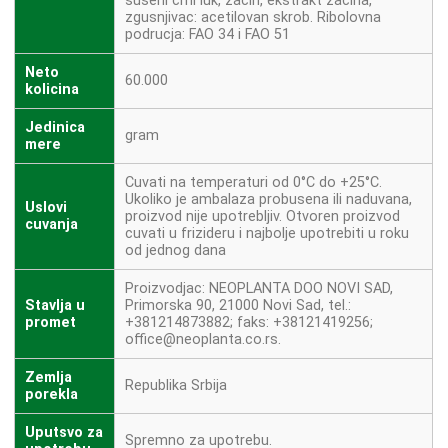
suseni crni luk, zacin, ekstrakt zacina,
zgusnjivac: acetilovan skrob. Ribolovna
podrucja: FAO 34 i FAO 51
Neto
60.000
kolicina
Jedinica
gram
mere
Cuvati na temperaturi od 0°C do +25°C.
Ukoliko je ambalaza probusena ili naduvana,
Uslovi
proizvod nije upotrebljiv. Otvoren proizvod
cuvanja
cuvati u frizideru i najbolje upotrebiti u roku
od jednog dana
Proizvodjac: NEOPLANTA DOO NOVI SAD,
Stavlja u
Primorska 90, 21000 Novi Sad, tel.:
promet
+381214873882; faks: +38121419256;
office@neoplanta.co.rs.
Zemlja
Republika Srbija
porekla
Uputsvo za
Spremno za upotrebu.