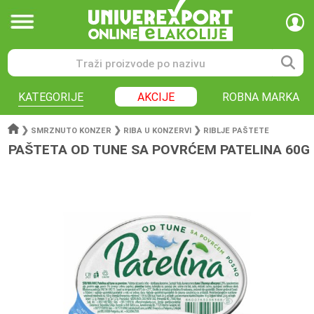
KATEGORIJE
AKCIJE
ROBNA MARKA
❯
❯
❯
SMRZNUTO KONZER
RIBA U KONZERVI
RIBLJE PAŠTETE
PAŠTETA OD TUNE SA POVRĆEM PATELINA 60G