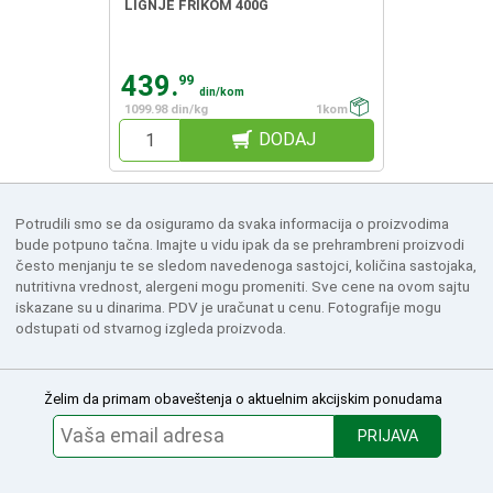
LIGNJE FRIKOM 400G
439.
99
din/kom
1099.98 din/kg
1kom
DODAJ
Potrudili smo se da osiguramo da svaka informacija o proizvodima
bude potpuno tačna. Imajte u vidu ipak da se prehrambreni proizvodi
često menjanju te se sledom navedenoga sastojci, količina sastojaka,
nutritivna vrednost, alergeni mogu promeniti. Sve cene na ovom sajtu
iskazane su u dinarima. PDV je uračunat u cenu. Fotografije mogu
odstupati od stvarnog izgleda proizvoda.
Želim da primam obaveštenja o aktuelnim akcijskim ponudama
PRIJAVA