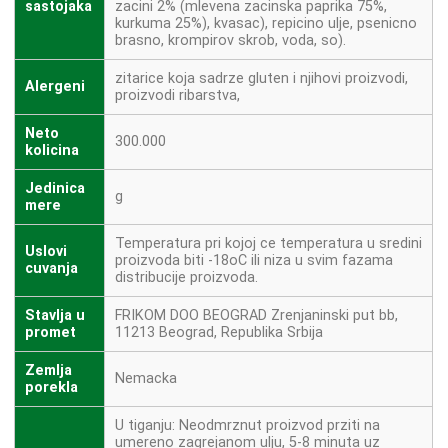
sastojaka
zacini 2% (mlevena zacinska paprika 75%,
kurkuma 25%), kvasac), repicino ulje, psenicno
brasno, krompirov skrob, voda, so).
zitarice koja sadrze gluten i njihovi proizvodi,
Alergeni
proizvodi ribarstva,
Neto
300.000
kolicina
Jedinica
g
mere
Temperatura pri kojoj ce temperatura u sredini
Uslovi
proizvoda biti -18oC ili niza u svim fazama
cuvanja
distribucije proizvoda.
Stavlja u
FRIKOM DOO BEOGRAD Zrenjaninski put bb,
promet
11213 Beograd, Republika Srbija
Zemlja
Nemacka
porekla
U tiganju: Neodmrznut proizvod prziti na
umereno zagrejanom ulju, 5-8 minuta uz