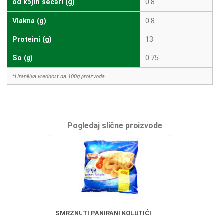
od kojih seceri (g)
0.8
Vlakna (g)
0.8
Proteini (g)
13
So (g)
0.75
*Hranljiva vrednost na 100g proizvoda
Pogledaj slične proizvode
SMRZNUTI PANIRANI KOLUTIĆI