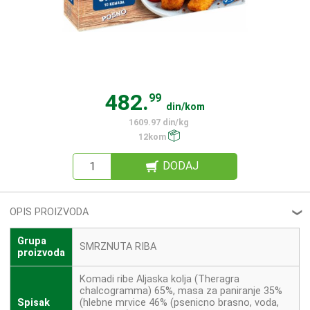
482.
99
din/kom
1609.97 din/kg
12kom
DODAJ
OPIS PROIZVODA
❮
Grupa
SMRZNUTA RIBA
proizvoda
Komadi ribe Aljaska kolja (Theragra
chalcogramma) 65%, masa za paniranje 35%
Spisak
(hlebne mrvice 46% (psenicno brasno, voda,