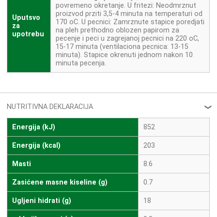
povremeno okretanje. U fritezi: Neodmrznut
proizvod prziti 3,5-4 minuta na temperaturi od
Uputsvo
170 oC. U pecnici: Zamrznute stapice poredjati
za
na pleh prethodno oblozen papirom za
upotrebu
pecenje i peci u zagrejanoj pecnici na 220 oC,
15-17 minuta (ventilaciona pecnica: 13-15
minuta). Stapice okrenuti jednom nakon 10
minuta pecenja.
NUTRITIVNA DEKLARACIJA
❮
Energija (kJ)
852
Energija (kcal)
203
Masti
8.6
Zasićene masne kiseline (g)
0.7
Ugljeni hidrati (g)
18