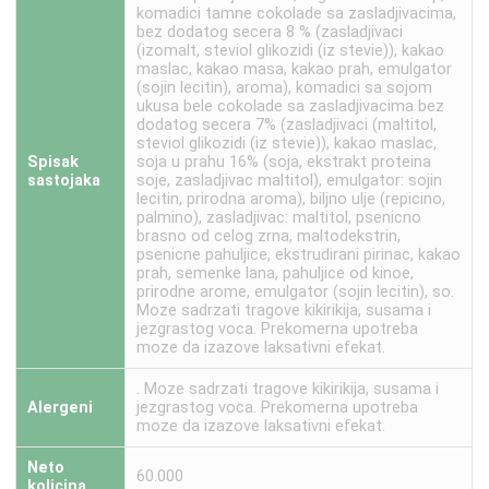
komadici tamne cokolade sa zasladjivacima,
bez dodatog secera 8 % (zasladjivaci
(izomalt, steviol glikozidi (iz stevie)), kakao
maslac, kakao masa, kakao prah, emulgator
(sojin lecitin), aroma), komadici sa sojom
ukusa bele cokolade sa zasladjivacima bez
dodatog secera 7% (zasladjivaci (maltitol,
steviol glikozidi (iz stevie)), kakao maslac,
Spisak
soja u prahu 16% (soja, ekstrakt proteina
sastojaka
soje, zasladjivac maltitol), emulgator: sojin
lecitin, prirodna aroma), biljno ulje (repicino,
palmino), zasladjivac: maltitol, psenicno
brasno od celog zrna, maltodekstrin,
psenicne pahuljice, ekstrudirani pirinac, kakao
prah, semenke lana, pahuljice od kinoe,
prirodne arome, emulgator (sojin lecitin), so.
Moze sadrzati tragove kikirikija, susama i
jezgrastog voca. Prekomerna upotreba
moze da izazove laksativni efekat.
. Moze sadrzati tragove kikirikija, susama i
Alergeni
jezgrastog voca. Prekomerna upotreba
moze da izazove laksativni efekat.
Neto
60.000
kolicina