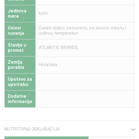
Jedinica
kom
mere
Uslovi
Cuvati dobro zatvoreno, na suvom mestu i
cuvanja
sobnoj temperaturi
Stavlja u
ATLANTIC BRANDS
promet
Zemlja
Hrvatska
porekla
Uputsvo za
-
upotrebu
Dodatne
-
informacije
NUTRITIVNA DEKLARACIJA
❮