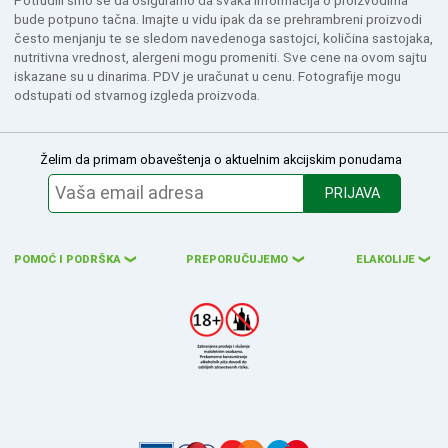
Potrudili smo se da osiguramo da svaka informacija o proizvodima
bude potpuno tačna. Imajte u vidu ipak da se prehrambreni proizvodi
često menjanju te se sledom navedenoga sastojci, količina sastojaka,
nutritivna vrednost, alergeni mogu promeniti. Sve cene na ovom sajtu
iskazane su u dinarima. PDV je uračunat u cenu. Fotografije mogu
odstupati od stvarnog izgleda proizvoda.
Želim da primam obaveštenja o aktuelnim akcijskim ponudama
PRIJAVA
POMOĆ I PODRŠKA
PREPORUČUJEMO
ELAKOLIJE
❮
❮
❮