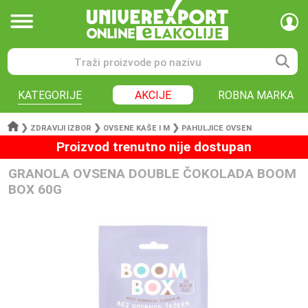
KATEGORIJE
AKCIJE
ROBNA MARKA
❯
❯
❯
ZDRAVIJI IZBOR
OVSENE KAŠE I M
PAHULJICE OVSEN
Proizvod trenutno nije dostupan
GRANOLA OVSENA DOUBLE ČOKOLADA BOOM
BOX 60G