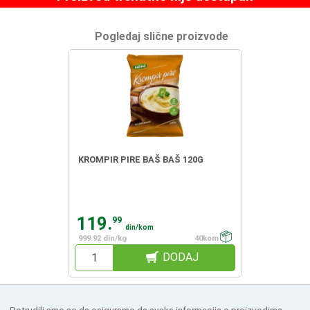
Pogledaj slične proizvode
KROMPIR PIRE BAŠ BAŠ 120G
119.
99
din/kom
999.92 din/kg
40kom
DODAJ