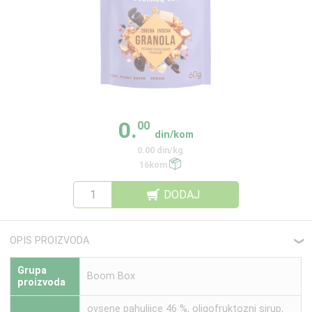
0.
00
din/kom
0.00 din/kg
16kom
DODAJ
OPIS PROIZVODA
❮
Grupa
Boom Box
proizvoda
ovsene pahuljice 46 %, oligofruktozni sirup,