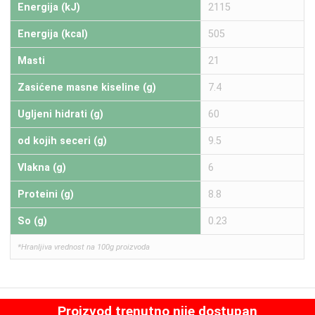
Energija (kJ)
2115
Energija (kcal)
505
Masti
21
Zasićene masne kiseline (g)
7.4
Ugljeni hidrati (g)
60
od kojih seceri (g)
9.5
Vlakna (g)
6
Proteini (g)
8.8
So (g)
0.23
*Hranljiva vrednost na 100g proizvoda
Proizvod trenutno nije dostupan