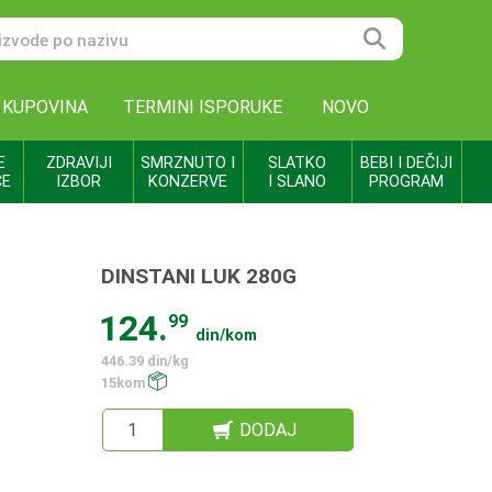
 KUPOVINA
TERMINI ISPORUKE
NOVO
E
ZDRAVIJI
SMRZNUTO I
SLATKO
BEBI I DEČIJI
CE
IZBOR
KONZERVE
I SLANO
PROGRAM
DINSTANI LUK 280G
124.
99
din/kom
446.39 din/kg
15kom
DODAJ