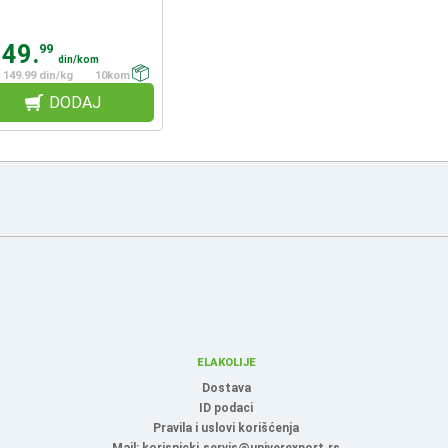
149.
99
din/kom
149.99 din/kg
10kom
DODAJ
ELAKOLIJE
Dostava
ID podaci
Pravila i uslovi korišćenja
Mail: korisnicki.servis@univerexport.rs