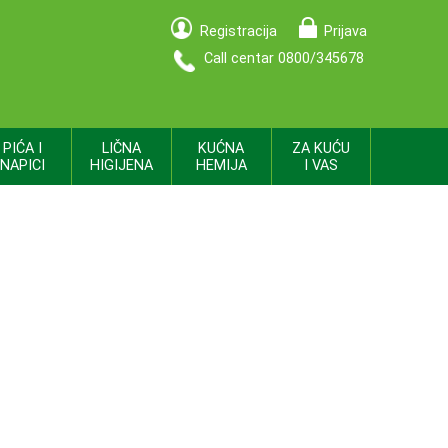
Registracija
Prijava
Call centar 0800/345678
PIĆA I
LIČNA
KUĆNA
ZA KUĆU
NAPICI
HIGIJENA
HEMIJA
I VAS