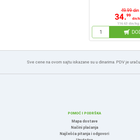
49.99 din
34.
99
din/
116.63 din/kg
DO
Sve cene na ovom sajtu iskazane su u dinarima. PDV je uraču
POMOĆ I PODRŠKA
Mapa dostave
Načini plaćanja
Najčešća pitanja i odgovori
Uputstvo