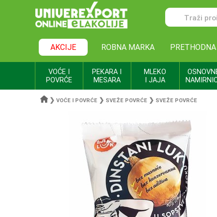
AKCIJE
ROBNA MARKA
PRETHODNA
VOĆE I
PEKARA I
MLEKO
OSNOVN
POVRĆE
MESARA
I JAJA
NAMIRNI
❯
❯
❯
VOĆE I POVRĆE
SVEŽE POVRĆE
SVEŽE POVRĆE