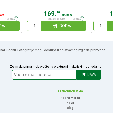
169.
99
kom
din/kom
10kom
309.07 din/kg
10kom
DAJ
DODAJ
nat u cenu. Fotografije mogu odstupati od stvarnog izgleda proizvoda.
Želim da primam obaveštenja o aktuelnim akcijskim ponudama
PRIJAVA
PREPORUČUJEMO
Robna Marka
Novo
Blog