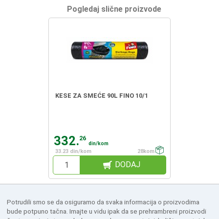
Pogledaj slične proizvode
KESE ZA SMEĆE 90L FINO 10/1
332.
26
din/kom
33.23 din/kom
28kom
DODAJ
Potrudili smo se da osiguramo da svaka informacija o proizvodima
bude potpuno tačna. Imajte u vidu ipak da se prehrambreni proizvodi