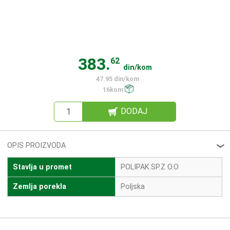
383.
62
din/kom
47.95 din/kom
16kom
DODAJ
OPIS PROIZVODA
❮
Stavlja u promet
POLIPAK.SP.Z O.O
Zemlja porekla
Poljska