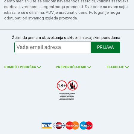
često menjanju te se sledom navedenoga sastojci, količina sastojaka,
nutritivna vrednost, alergeni mogu promeniti. Sve cene na ovom sajtu
iskazane su u dinarima. PDV je uračunat u cenu. Fotografije mogu
odstupati od stvarnog izgleda proizvoda.
Želim da primam obaveštenja o aktuelnim akcijskim ponudama
PRIJAVA
POMOĆ I PODRŠKA
PREPORUČUJEMO
ELAKOLIJE
❮
❮
❮