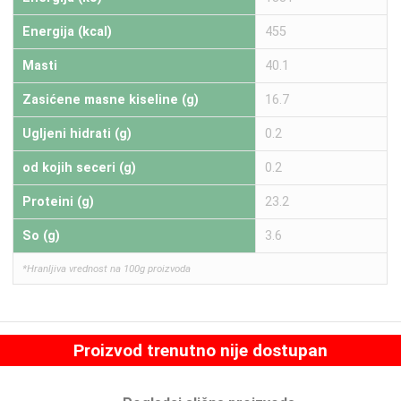
Energija (kcal)
455
Masti
40.1
Zasićene masne kiseline (g)
16.7
Ugljeni hidrati (g)
0.2
od kojih seceri (g)
0.2
Proteini (g)
23.2
So (g)
3.6
*Hranljiva vrednost na 100g proizvoda
Proizvod trenutno nije dostupan