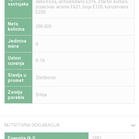
dekstroza, antioksidans E316, starter kulture,
sastojaka
pojacivac arome E621, boja E120, konzervans
E250
Neto
290.000
kolicina
Jedinica
g
mere
Uslovi
0-10
cuvanja
Stavlja u
Zlatiborac
promet
Zemlja
Srbija
porekla
NUTRITIVNA DEKLARACIJA
❮
Energija (kJ)
1881