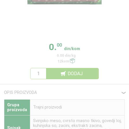
0.
00
din/kom
0.00 din/kg
12kom
DODAJ
OPIS PROIZVODA
❮
Grupa
Trajni proizvodi
proizvoda
Svinjsko meso, cvrsto masno tkivo, govedji loj,
kuhinjska so, zacini, ekstrakti zacina,
Spisak