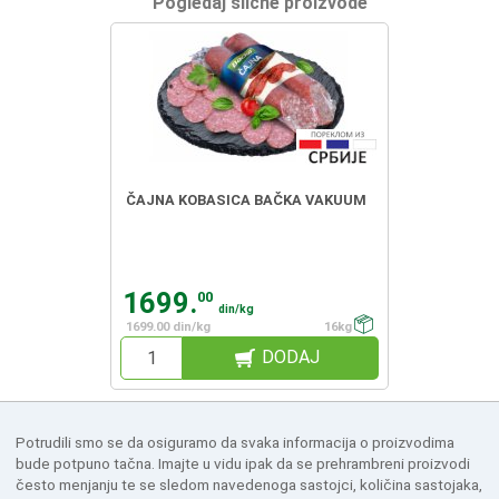
Pogledaj slične proizvode
ČAJNA KOBASICA BAČKA VAKUUM
1699.
00
din/kg
1699.00 din/kg
16kg
DODAJ
Potrudili smo se da osiguramo da svaka informacija o proizvodima
bude potpuno tačna. Imajte u vidu ipak da se prehrambreni proizvodi
često menjanju te se sledom navedenoga sastojci, količina sastojaka,