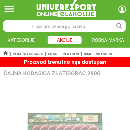
KATEGORIJE
AKCIJE
ROBNA MARKA
❯
❯
❯
PEKARA I MESARA
MESNE PRERAĐEVI
DIMLJENO I SUHO
Proizvod trenutno nije dostupan
ČAJNA KOBASICA ZLATIBORAC 290G