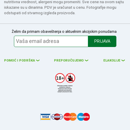
nutritivna vrednost, alergeni mogu promeniti. Sve cene na ovom sajtu
iskazane su u dinarima. PDV je uračunat u cenu. Fotografije mogu
odstupati od stvarnog izgleda proizvoda.
Želim da primam obaveštenja o aktuelnim akcijskim ponudama
PRIJAVA
POMOĆ I PODRŠKA
PREPORUČUJEMO
ELAKOLIJE
❮
❮
❮