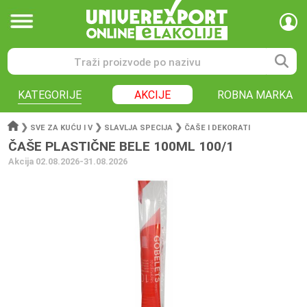
KATEGORIJE
AKCIJE
ROBNA MARKA
❯
❯
❯
SVE ZA KUĆU I V
SLAVLJA SPECIJA
ČAŠE I DEKORATI
ČAŠE PLASTIČNE BELE 100ML 100/1
Akcija 02.08.2026-31.08.2026