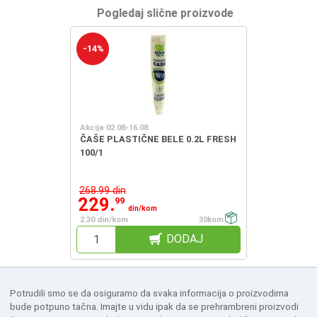
Pogledaj slične proizvode
-14%
Akcija 02.08-16.08
ČAŠE PLASTIČNE BELE 0.2L FRESH
100/1
268.99 din
229.
99
din/kom
2.30 din/kom
30kom
DODAJ
Potrudili smo se da osiguramo da svaka informacija o proizvodima
bude potpuno tačna. Imajte u vidu ipak da se prehrambreni proizvodi