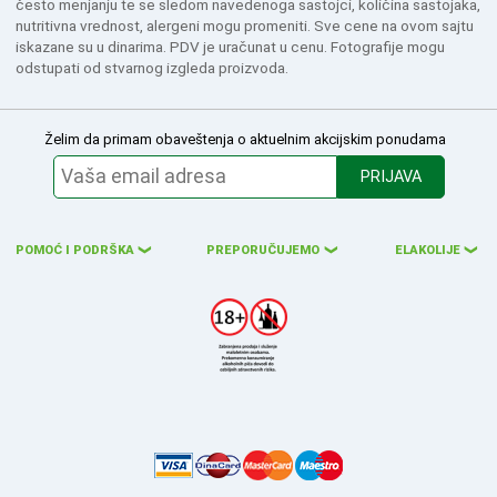
često menjanju te se sledom navedenoga sastojci, količina sastojaka,
nutritivna vrednost, alergeni mogu promeniti. Sve cene na ovom sajtu
iskazane su u dinarima. PDV je uračunat u cenu. Fotografije mogu
odstupati od stvarnog izgleda proizvoda.
Želim da primam obaveštenja o aktuelnim akcijskim ponudama
PRIJAVA
POMOĆ I PODRŠKA
PREPORUČUJEMO
ELAKOLIJE
❮
❮
❮