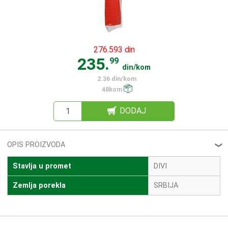
276.593 din
235.
99
din/kom
2.36 din/kom
48kom
DODAJ
OPIS PROIZVODA
❮
Stavlja u promet
DIVI
Zemlja porekla
SRBIJA