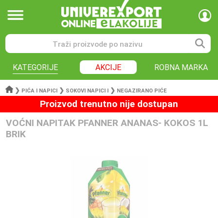
KATEGORIJE
AKCIJE
ROBNA MARKA
❯
❯
❯
PIĆA I NAPICI
SOKOVI NAPICI I
NEGAZIRANO PIĆE
Proizvod trenutno nije dostupan
VOĆNI NAPITAK PFANNER ANANAS- KOKOS 1L
BRIK