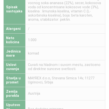
vocnog soka ananasa (22%), secer, kokosova
Spisak
voda od koncentrisane kokosove vode (3%),
sastojaka
kiselina : limunska kiselina, vitamin C (L-
askorbinska kiselina), boja: beta karoten,
aroma, stabilizator: pektin.
Alergeni
/
Neto
1.000
kolicina
Jedinica
komad
mere
Uslovi
Cuvati na hladnom i suvom mestu, zasticeno
cuvanja
od direktne sunceve svetlosti.
Stavlja u
MAYREX d.o.o, Stevana Simica 14v, 11277
promet
Ugrinovci, Srbija
Zemlja
Austrija
porekla
Uputsvo