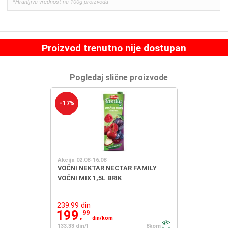
*Hranljiva vrednost na 100g proizvoda
Proizvod trenutno nije dostupan
Pogledaj slične proizvode
-17%
Akcija 02.08-16.08
VOĆNI NEKTAR NECTAR FAMILY
VOĆNI MIX 1,5L BRIK
239.99 din
199.
99
din/kom
133.33 din/l
8kom