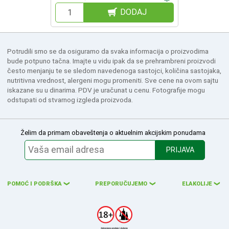
DODAJ
Potrudili smo se da osiguramo da svaka informacija o proizvodima
bude potpuno tačna. Imajte u vidu ipak da se prehrambreni proizvodi
često menjanju te se sledom navedenoga sastojci, količina sastojaka,
nutritivna vrednost, alergeni mogu promeniti. Sve cene na ovom sajtu
iskazane su u dinarima. PDV je uračunat u cenu. Fotografije mogu
odstupati od stvarnog izgleda proizvoda.
Želim da primam obaveštenja o aktuelnim akcijskim ponudama
PRIJAVA
POMOĆ I PODRŠKA
PREPORUČUJEMO
ELAKOLIJE
❮
❮
❮