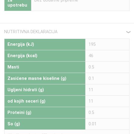
za
Bez dodatne pripreme
upotrebu
NUTRITIVNA DEKLARACIJA
❮
Energija (kJ)
195
Energija (kcal)
46
Masti
0.5
Zasićene masne kiseline (g)
0.1
Ugljeni hidrati (g)
11
od kojih seceri (g)
11
Proteini (g)
0.5
So (g)
0.01