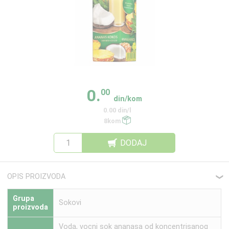
0.
00
din/kom
0.00 din/l
8kom
DODAJ
OPIS PROIZVODA
❮
Grupa
Sokovi
proizvoda
Voda, vocni sok ananasa od koncentrisanog