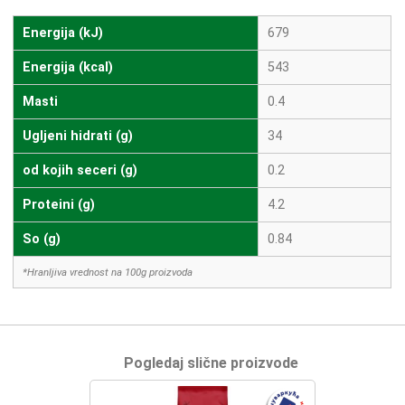
Energija (kJ)
679
Energija (kcal)
543
Masti
0.4
Ugljeni hidrati (g)
34
od kojih seceri (g)
0.2
Proteini (g)
4.2
So (g)
0.84
*Hranljiva vrednost na 100g proizvoda
Pogledaj slične proizvode