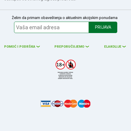
Želim da primam obaveštenja o aktuelnim akcijskim ponudama
PRIJAVA
POMOĆ I PODRŠKA
PREPORUČUJEMO
ELAKOLIJE
❮
❮
❮