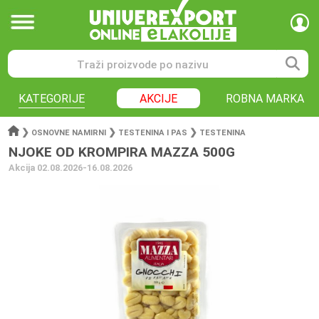
KATEGORIJE
AKCIJE
ROBNA MARKA
❯
❯
❯
OSNOVNE NAMIRNI
TESTENINA I PAS
TESTENINA
NJOKE OD KROMPIRA MAZZA 500G
Akcija 02.08.2026-16.08.2026