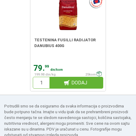
TESTENINA FUSILLI RADIJATOR
DANUBIUS 400G
79.
99
din/kom
199.98 din/kg
25kom
DODAJ
Potrudili smo se da osiguramo da svaka informacija o proizvodima
bude potpuno tačna. Imajte u vidu ipak da se prehrambreni proizvodi
često menjanju te se sledom navedenoga sastojci, količina sastojaka,
nutritivna vrednost, alergeni mogu promeniti. Sve cene na ovom sajtu
iskazane su u dinarima. PDV je uračunat u cenu. Fotografije mogu
odstupati od stvarnog izgleda proizvoda.