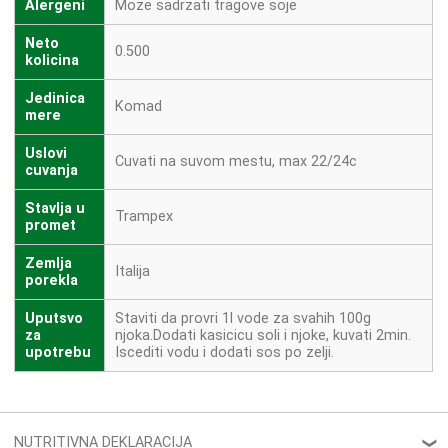
Alergeni
Moze sadrzati tragove soje
Neto
0.500
kolicina
Jedinica
Komad
mere
Uslovi
Cuvati na suvom mestu, max 22/24c
cuvanja
Stavlja u
Trampex
promet
Zemlja
Italija
porekla
Uputsvo
Staviti da provri 1l vode za svahih 100g
za
njoka.Dodati kasicicu soli i njoke, kuvati 2min.
upotrebu
Iscediti vodu i dodati sos po zelji.
NUTRITIVNA DEKLARACIJA
❮