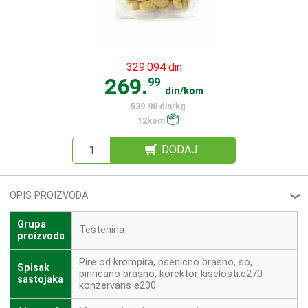
329.094 din
269.
99
din/kom
539.98 din/kg
12kom
DODAJ
OPIS PROIZVODA
❮
Grupa
Testenina
proizvoda
Pire od krompira, psenicno brasno, so,
Spisak
pirincano brasno, korektor kiselosti:e270
sastojaka
konzervans e200