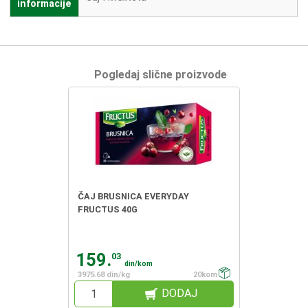
informacije
Pogledaj slične proizvode
ČAJ BRUSNICA EVERYDAY
FRUCTUS 40G
159.
03
din/kom
3975.68 din/kg
20kom
DODAJ