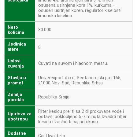
sastojaka
limuna 4%, aroma djumbira 3 %, limun-
osusena usitnjena kora 1%, kurkuma –
osusen usitnjen koren, regulator kiselosti:
limunska kiselina.
Neto
30.000
kolicina
Jedinica
g
mere
Uslovi
Cuvati na suvom i hladnom mestu.
cuvanja
Stavlja u
Univerexport d.o.o, Sentandrejski put 165,
promet
21000 Novi Sad, Republika Srbija
Zemlja
Republika Srbija
porekla
Filter kesicu preliti sa 2 dl prokuvane vode i
Uputsvo za
ostaviti poklopljeno 5-7 minuta.Izvaditi filter
upotrebu
kesicu i zasladiti caj po ukusu.
Dodatne
Caj I kvaliteta