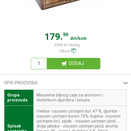
179.
99
din/kom
5999.67 din/kg
12kom
DODAJ
OPIS PROIZVODA
❮
Grupa
Mesavina biljnog caja sa aromom i
proizvoda
dodatkom djumbira i limuna
melisa- osuseni usitnjeni list 47 %, djumbir -
osusen usitnjen koren 15%, kupina- osuseni
usitnjeni list, sipak - osusen usitnjen plod ,
Spisak
divlja jabuka - osusen usitnjen plod, aroma