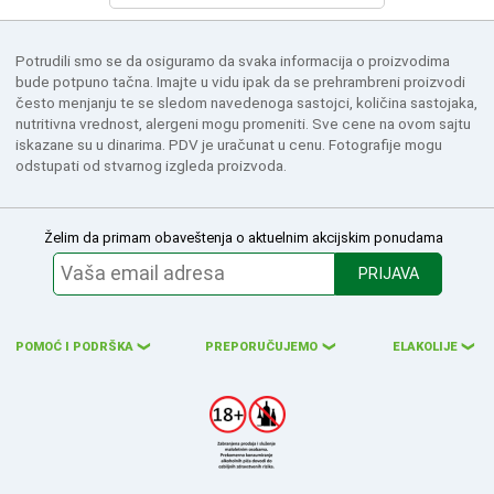
Potrudili smo se da osiguramo da svaka informacija o proizvodima
bude potpuno tačna. Imajte u vidu ipak da se prehrambreni proizvodi
često menjanju te se sledom navedenoga sastojci, količina sastojaka,
nutritivna vrednost, alergeni mogu promeniti. Sve cene na ovom sajtu
iskazane su u dinarima. PDV je uračunat u cenu. Fotografije mogu
odstupati od stvarnog izgleda proizvoda.
Želim da primam obaveštenja o aktuelnim akcijskim ponudama
PRIJAVA
POMOĆ I PODRŠKA
PREPORUČUJEMO
ELAKOLIJE
❮
❮
❮