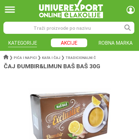
KATEGORIJE
AKCIJE
ROBNA MARKA
❯
❯
❯
PIĆA I NAPICI
KAFA I ČAJ
TRADICIONALNI Č
ČAJ ĐUMBIR&LIMUN BAŠ BAŠ 30G