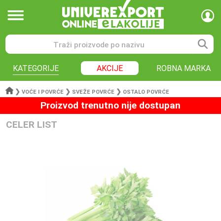
KATEGORIJE
AKCIJE
ROBNA MARKA
❯
❯
❯
VOĆE I POVRĆE
SVEŽE POVRĆE
OSTALO POVRĆE
Proizvod trenutno nije dostupan
CELER LIST