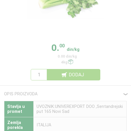
0.
00
din/kg
0.00 din/kg
4kg
DODAJ
OPIS PROIZVODA
❮
Stavlja u
UVOZNIK:UNIVEREXPORT DOO ,Sentandrejski
promet
put 165 Novi Sad
Zemlja
ITALIJA
porekla