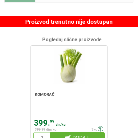
Proizvod trenutno nije dostupan
Pogledaj slične proizvode
KOMORAČ
399.
99
din/kg
399.99 din/kg
3kg
DODAJ