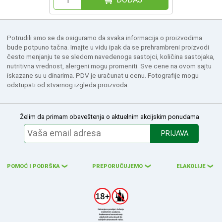
Potrudili smo se da osiguramo da svaka informacija o proizvodima
bude potpuno tačna. Imajte u vidu ipak da se prehrambreni proizvodi
često menjanju te se sledom navedenoga sastojci, količina sastojaka,
nutritivna vrednost, alergeni mogu promeniti. Sve cene na ovom sajtu
iskazane su u dinarima. PDV je uračunat u cenu. Fotografije mogu
odstupati od stvarnog izgleda proizvoda.
Želim da primam obaveštenja o aktuelnim akcijskim ponudama
PRIJAVA
POMOĆ I PODRŠKA
PREPORUČUJEMO
ELAKOLIJE
❮
❮
❮