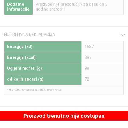
Dodatne
Proizvod nije preporucljiv za decu do 3
informacije
godine starosti
NUTRITIVNA DEKLARACIJA
❮
Energija (kJ)
1687
Energija (kcal)
397
Ugljeni hidrati (g)
99
od kojih seceri (g)
72
*Hranljiva vrednost na 100g proizvoda
Proizvod trenutno nije dostupan