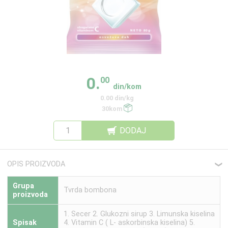
0.
00
din/kom
0.00 din/kg
30kom
DODAJ
OPIS PROIZVODA
❮
Grupa
Tvrda bombona
proizvoda
1. Secer 2. Glukozni sirup 3. Limunska kiselina
Spisak
4. Vitamin C ( L- askorbinska kiselina) 5.