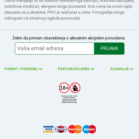
često menjanju te se sledom navedenoga sastojci, količina sastojaka,
nutritivna vrednost, alergeni mogu promeniti. Sve cene na ovom sajtu
iskazane su u dinarima. PDV je uračunat u cenu. Fotografije mogu
odstupati od stvarnog izgleda proizvoda.
Želim da primam obaveštenja o aktuelnim akcijskim ponudama
PRIJAVA
POMOĆ I PODRŠKA
PREPORUČUJEMO
ELAKOLIJE
❮
❮
❮