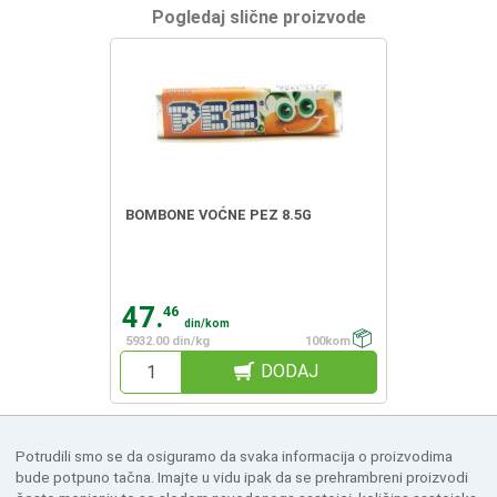
Pogledaj slične proizvode
BOMBONE VOĆNE PEZ 8.5G
47.
46
din/kom
5932.00 din/kg
100kom
DODAJ
Potrudili smo se da osiguramo da svaka informacija o proizvodima
bude potpuno tačna. Imajte u vidu ipak da se prehrambreni proizvodi