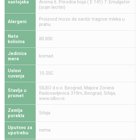
sastojaka
Aroma 6. Prirodna boja ( E 141) 7. Emulgator
(sojin lecitin)
Proizvod moze da sardzi tragove mleka u
Alergeni
prahu.
Neto
80.000
kolicina
Jedinica
komad
mere
Uslovi
15-25C
cuvanja
SILBO d.o.o. Beograd, Majora Zorana
Stavlja u
Radosavljevica 319m, Beograd, Srbija,
promet
www.silbo.rs
Zemlja
Srbija
porekla
Uputsvo za
nema
upotrebu