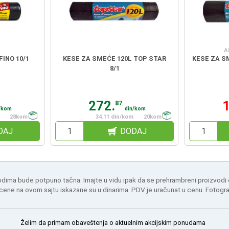
A
FINO 10/1
KESE ZA SMEĆE 120L TOP STAR
KESE ZA S
8/1
272.
87
/kom
din/kom
28kom
34.11 din/kom
20kom
DAJ
DODAJ
odima bude potpuno tačna. Imajte u vidu ipak da se prehrambreni proizvodi
 cene na ovom sajtu iskazane su u dinarima. PDV je uračunat u cenu. Fotogr
Želim da primam obaveštenja o aktuelnim akcijskim ponudama