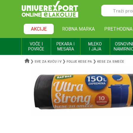
AKCIJE
ROBNA MARKA
PRETHODNA
VOĆE I
PEKARA I
MLEKO
OSNOVN
POVRĆE
MESARA
I JAJA
NAMIRNI
❯
❯
❯
SVE ZA KUĆU I V
FOLIJE KESE PA
KESE ZA SMEĆE