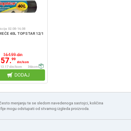
kcija 02.08-16.08
MEĆE 40L TOPSTAR 12/1
164.99 din
157.
99
din/kom
13.17 din/kom
36kom
DODAJ
 često menjanju te se sledom navedenoga sastojci, količina
afije mogu odstupati od stvarnog izgleda proizvoda.