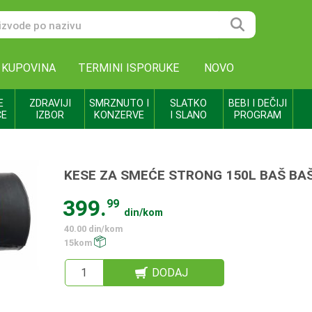
 KUPOVINA
TERMINI ISPORUKE
NOVO
E
ZDRAVIJI
SMRZNUTO I
SLATKO
BEBI I DEČIJI
CE
IZBOR
KONZERVE
I SLANO
PROGRAM
KESE ZA SMEĆE STRONG 150L BAŠ BAŠ
399.
99
din/kom
40.00 din/kom
15kom
DODAJ