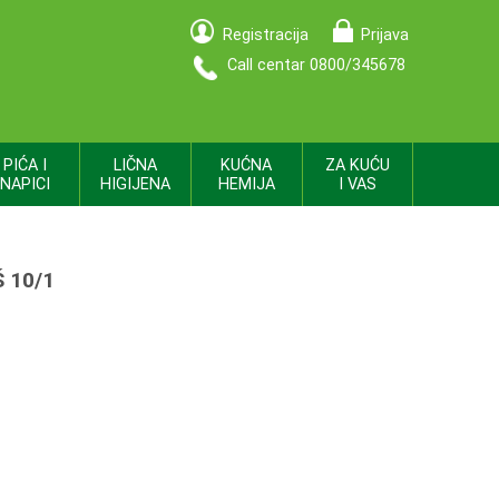
Registracija
Prijava
Call centar 0800/345678
PIĆA I
LIČNA
KUĆNA
ZA KUĆU
NAPICI
HIGIJENA
HEMIJA
I VAS
 10/1