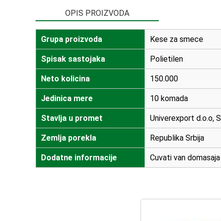
OPIS PROIZVODA
Grupa proizvoda
Kese za smece
Spisak sastojaka
Polietilen
Neto kolicina
150.000
Jedinica mere
10 komada
Stavlja u promet
Univerexport d.o.o, 
Zemlja porekla
Republika Srbija
Dodatne informacije
Cuvati van domasaja 