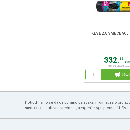
KESE ZA SMEĆE 90L 
332.
26
din
33.23 din/kom
DO
Potrudili smo se da osiguramo da svaka informacija o proizv
sastojaka, nutritivna vrednost, alergeni mogu promeniti. Sve