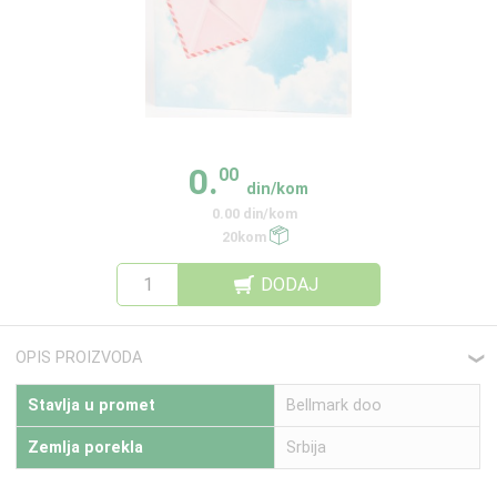
0.
00
din/kom
0.00 din/kom
20kom
DODAJ
OPIS PROIZVODA
❮
Stavlja u promet
Bellmark doo
Zemlja porekla
Srbija