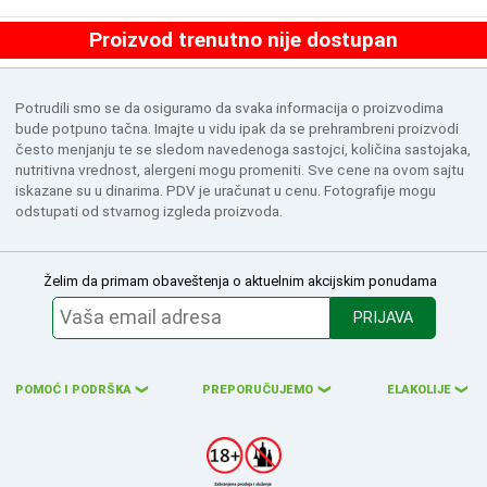
Proizvod trenutno nije dostupan
Potrudili smo se da osiguramo da svaka informacija o proizvodima
bude potpuno tačna. Imajte u vidu ipak da se prehrambreni proizvodi
često menjanju te se sledom navedenoga sastojci, količina sastojaka,
nutritivna vrednost, alergeni mogu promeniti. Sve cene na ovom sajtu
iskazane su u dinarima. PDV je uračunat u cenu. Fotografije mogu
odstupati od stvarnog izgleda proizvoda.
Želim da primam obaveštenja o aktuelnim akcijskim ponudama
PRIJAVA
POMOĆ I PODRŠKA
PREPORUČUJEMO
ELAKOLIJE
❮
❮
❮