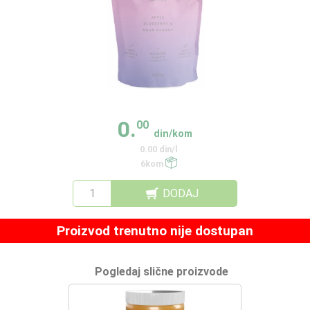
0.
00
din/kom
0.00 din/l
6kom
DODAJ
Proizvod trenutno nije dostupan
Pogledaj slične proizvode