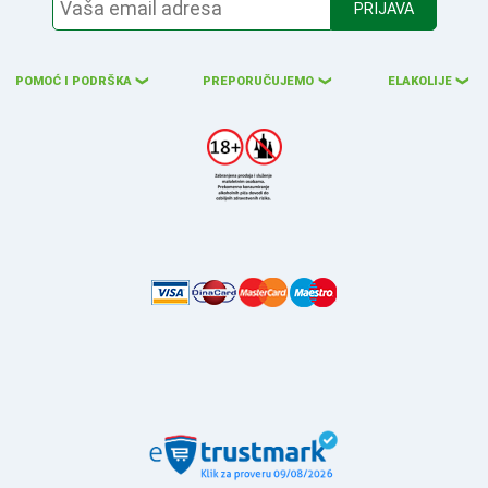
PRIJAVA
POMOĆ I PODRŠKA
PREPORUČUJEMO
ELAKOLIJE
❮
❮
❮