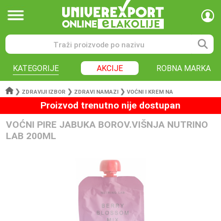
KATEGORIJE
AKCIJE
ROBNA MARKA
❯
❯
❯
ZDRAVIJI IZBOR
ZDRAVI NAMAZI
VOĆNI I KREM NA
Proizvod trenutno nije dostupan
VOĆNI PIRE JABUKA BOROV.VIŠNJA NUTRINO
LAB 200ML