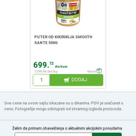
PUTER OD KIKIRIKIJA SMOOTH
SANTE 500G
699.
72
din/kom
1399.44 din/kg
6kom
DODAJ
Sve cene na ovom sajtu iskazane su u dinarima. PDV je uračunat u
cenu. Fotografije mogu odstupati od stvarnog izgleda proizvoda.
Želim da primam obaveštenja o aktuelnim akcijskim ponudama