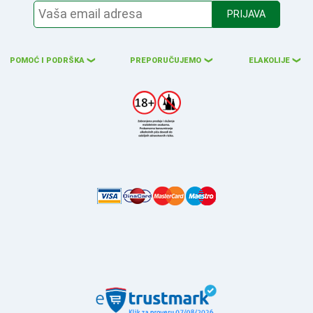
PRIJAVA
POMOĆ I PODRŠKA
PREPORUČUJEMO
ELAKOLIJE
❮
❮
❮