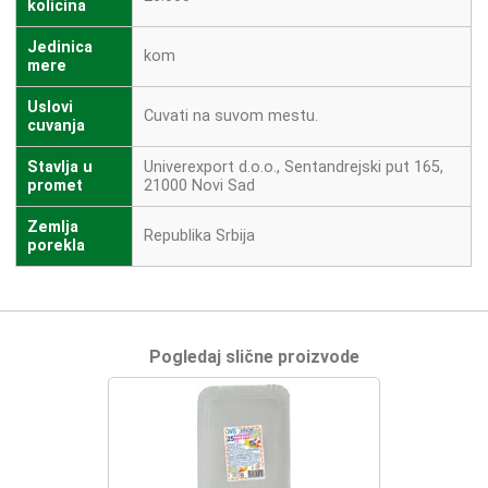
kolicina
Jedinica
kom
mere
Uslovi
Cuvati na suvom mestu.
cuvanja
Stavlja u
Univerexport d.o.o., Sentandrejski put 165,
promet
21000 Novi Sad
Zemlja
Republika Srbija
porekla
Pogledaj slične proizvode