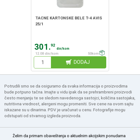
TACNE KARTONSKE BELE T-4 AVIS
25/1
301.
92
din/kom
12.08 din/kom
50kom
DODAJ
Potrudili smo se da osiguramo da svaka informacija o proizvodima
bude potpuno tačna. Imajte u vidu ipak da se prehrambreni proizvodi
često menjanju te se sledom navedenoga sastojci, količina sastojaka,
nutritivna vrednost, alergeni mogu promeniti. Sve cene na ovom sajtu
iskazane su u dinarima. PDV je uračunat u cenu. Fotografije mogu
odstupati od stvarnog izgleda proizvoda.
Želim da primam obaveštenja o aktuelnim akcijskim ponudama