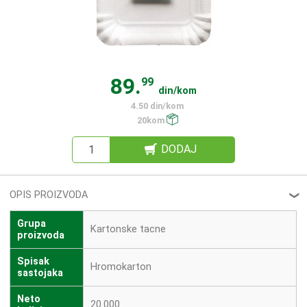
89.
99
din/kom
4.50 din/kom
20kom
DODAJ
OPIS PROIZVODA
❮
Grupa
Kartonske tacne
proizvoda
Spisak
Hromokarton
sastojaka
Neto
20.000