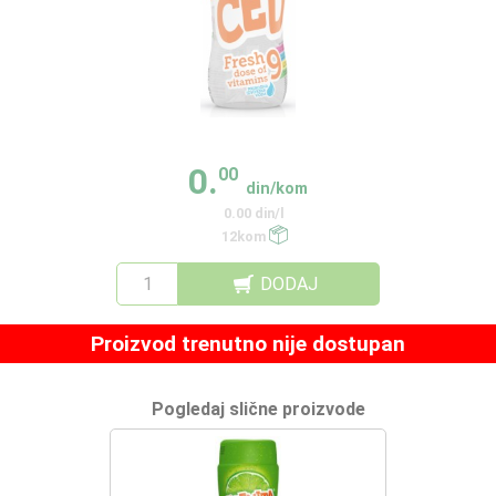
0.
00
din/kom
0.00 din/l
12kom
DODAJ
Proizvod trenutno nije dostupan
Pogledaj slične proizvode