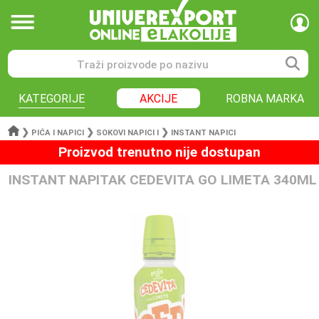
KATEGORIJE
AKCIJE
ROBNA MARKA
❯
❯
❯
PIĆA I NAPICI
SOKOVI NAPICI I
INSTANT NAPICI
Proizvod trenutno nije dostupan
INSTANT NAPITAK CEDEVITA GO LIMETA 340ML