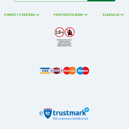
POMOĆ I PODRŠKA
PREPORUČUJEMO
ELAKOLIJE
❮
❮
❮