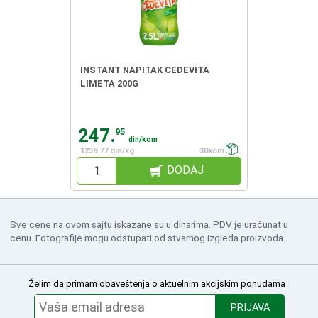
INSTANT NAPITAK CEDEVITA
LIMETA 200G
247.
95
din/kom
1239.77 din/kg
30kom
DODAJ
Sve cene na ovom sajtu iskazane su u dinarima. PDV je uračunat u
cenu. Fotografije mogu odstupati od stvarnog izgleda proizvoda.
Želim da primam obaveštenja o aktuelnim akcijskim ponudama
PRIJAVA