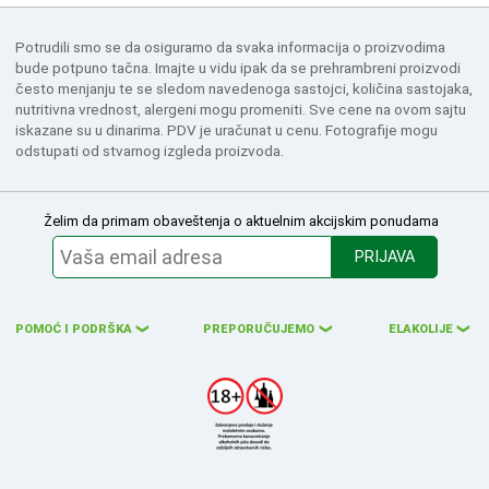
Potrudili smo se da osiguramo da svaka informacija o proizvodima
bude potpuno tačna. Imajte u vidu ipak da se prehrambreni proizvodi
često menjanju te se sledom navedenoga sastojci, količina sastojaka,
nutritivna vrednost, alergeni mogu promeniti. Sve cene na ovom sajtu
iskazane su u dinarima. PDV je uračunat u cenu. Fotografije mogu
odstupati od stvarnog izgleda proizvoda.
Želim da primam obaveštenja o aktuelnim akcijskim ponudama
PRIJAVA
POMOĆ I PODRŠKA
PREPORUČUJEMO
ELAKOLIJE
❮
❮
❮