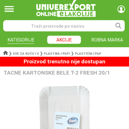
KATEGORIJE
AKCIJE
ROBNA MARKA
❯
❯
❯
SVE ZA KUĆU I V
PLASTIKA I PAPI
PLASTIČNI I PAP
Proizvod trenutno nije dostupan
TACNE KARTONSKE BELE T-2 FRESH 20/1