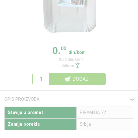
0.
00
din/kom
0.00 din/kom
24kom
DODAJ
OPIS PROIZVODA
❮
Stavlja u promet
PIRAMIDA 72
Zemlja porekla
Srbija