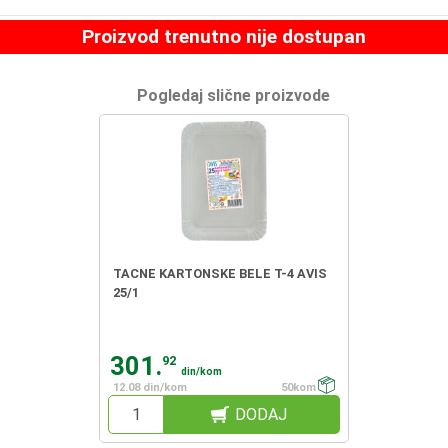
Proizvod trenutno nije dostupan
Pogledaj slične proizvode
TACNE KARTONSKE BELE T-4 AVIS
25/1
301.
92
din/kom
12.08 din/kom
50kom
DODAJ