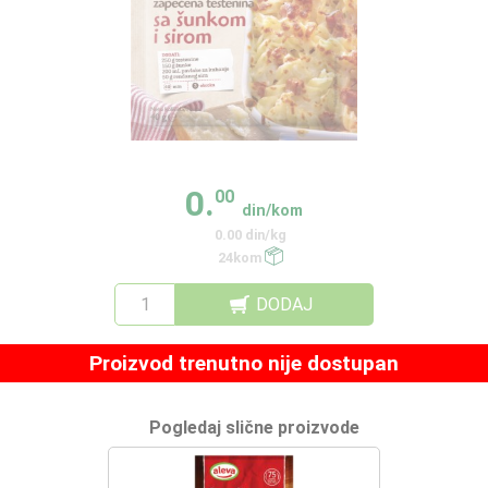
0.
00
din/kom
0.00 din/kg
24kom
DODAJ
Proizvod trenutno nije dostupan
Pogledaj slične proizvode