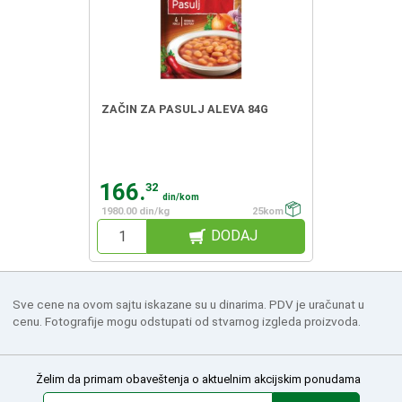
ZAČIN ZA PASULJ ALEVA 84G
166.
32
din/kom
1980.00 din/kg
25kom
DODAJ
Sve cene na ovom sajtu iskazane su u dinarima. PDV je uračunat u
cenu. Fotografije mogu odstupati od stvarnog izgleda proizvoda.
Želim da primam obaveštenja o aktuelnim akcijskim ponudama