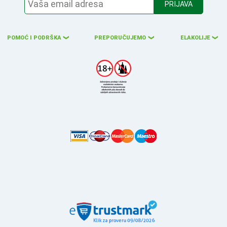
PRIJAVA
POMOĆ I PODRŠKA
PREPORUČUJEMO
ELAKOLIJE
❮
❮
❮