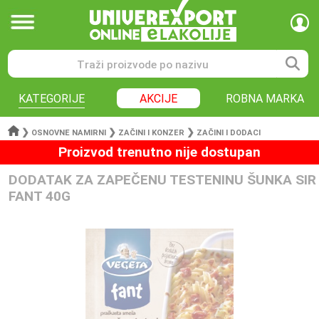
KATEGORIJE
AKCIJE
ROBNA MARKA
❯
❯
❯
OSNOVNE NAMIRNI
ZAČINI I KONZER
ZAČINI I DODACI
Proizvod trenutno nije dostupan
DODATAK ZA ZAPEČENU TESTENINU ŠUNKA SIR
FANT 40G