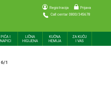
Registracija
Prijava
Call centar 0800/345678
PIĆA I
LIČNA
KUĆNA
ZA KUĆU
NAPICI
HIGIJENA
HEMIJA
I VAS
16/1