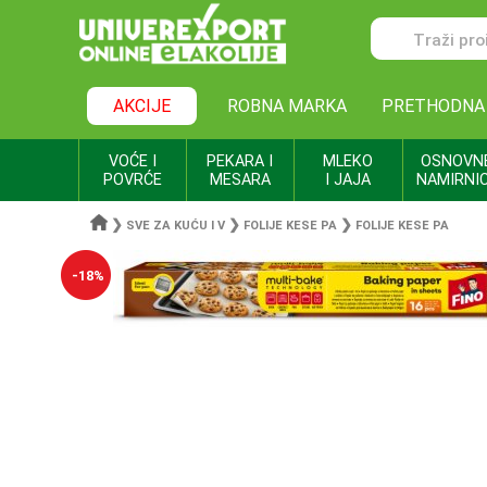
AKCIJE
ROBNA MARKA
PRETHODNA
VOĆE I
PEKARA I
MLEKO
OSNOVN
POVRĆE
MESARA
I JAJA
NAMIRNI
❯
❯
❯
SVE ZA KUĆU I V
FOLIJE KESE PA
FOLIJE KESE PA
-18%