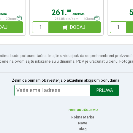
261.
08
/kom
din/kom
m
20kom
261.08 din/kom
40kom
DAJ
DODAJ
odima bude potpuno tačna. Imajte u vidu ipak da se prehrambreni proizvodi
 cene na ovom sajtu iskazane su u dinarima. PDV je uračunat u cenu. Fotogr
Želim da primam obaveštenja o aktuelnim akcijskim ponudama
PRIJAVA
PREPORUČUJEMO
Robna Marka
Novo
Blog