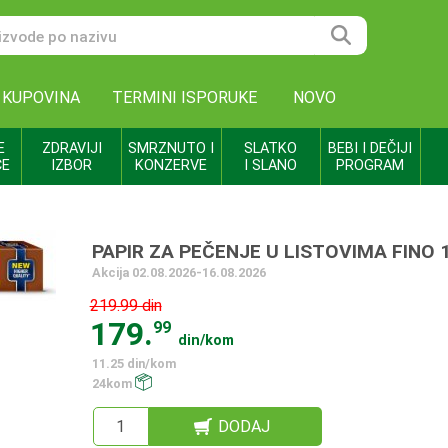
 KUPOVINA
TERMINI ISPORUKE
NOVO
E
ZDRAVIJI
SMRZNUTO I
SLATKO
BEBI I DEČIJI
CE
IZBOR
KONZERVE
I SLANO
PROGRAM
PAPIR ZA PEČENJE U LISTOVIMA FINO 
Akcija 02.08.2026-16.08.2026
219.99 din
179.
99
din/kom
11.25 din/kom
24kom
DODAJ