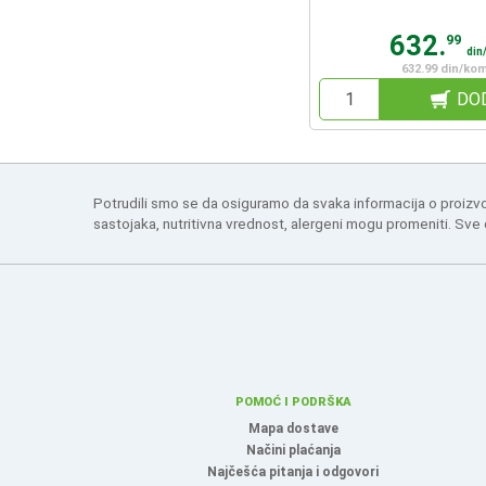
632.
99
din
632.99 din/ko
DO
Potrudili smo se da osiguramo da svaka informacija o proizv
sastojaka, nutritivna vrednost, alergeni mogu promeniti. Sve
POMOĆ I PODRŠKA
Mapa dostave
Načini plaćanja
Najčešća pitanja i odgovori