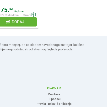
575.
83
din/kom
575.83 din/kom
35kom
DODAJ
 često menjanju te se sledom navedenoga sastojci, količina
afije mogu odstupati od stvarnog izgleda proizvoda.
ELAKOLIJE
Dostava
ID podaci
Pravila i uslovi korišćenja