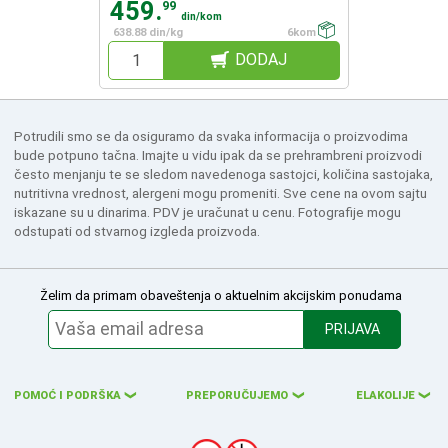
459.
99
din/kom
638.88 din/kg
6kom
DODAJ
Potrudili smo se da osiguramo da svaka informacija o proizvodima
bude potpuno tačna. Imajte u vidu ipak da se prehrambreni proizvodi
često menjanju te se sledom navedenoga sastojci, količina sastojaka,
nutritivna vrednost, alergeni mogu promeniti. Sve cene na ovom sajtu
iskazane su u dinarima. PDV je uračunat u cenu. Fotografije mogu
odstupati od stvarnog izgleda proizvoda.
Želim da primam obaveštenja o aktuelnim akcijskim ponudama
PRIJAVA
POMOĆ I PODRŠKA
PREPORUČUJEMO
ELAKOLIJE
❮
❮
❮