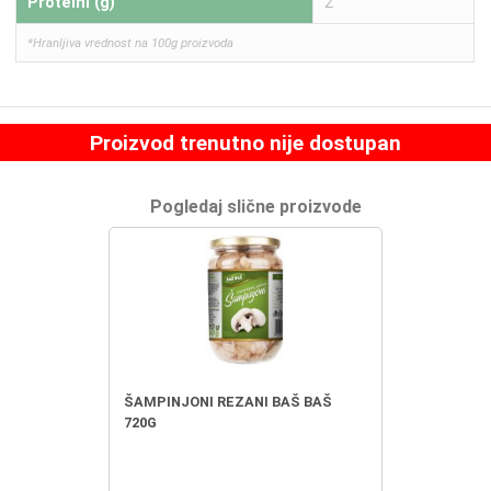
Proteini (g)
2
*Hranljiva vrednost na 100g proizvoda
Proizvod trenutno nije dostupan
Pogledaj slične proizvode
ŠAMPINJONI REZANI BAŠ BAŠ
720G