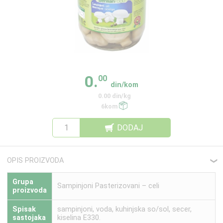
0.
00
din/kom
0.00 din/kg
6kom
DODAJ
OPIS PROIZVODA
❮
Grupa
Sampinjoni Pasterizovani – celi
proizvoda
Spisak
sampinjoni, voda, kuhinjska so/sol, secer,
sastojaka
kiselina E330.