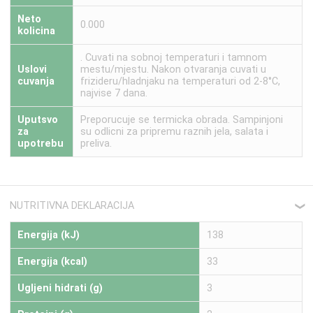
Neto
0.000
kolicina
. Cuvati na sobnoj temperaturi i tamnom
Uslovi
mestu/mjestu. Nakon otvaranja cuvati u
cuvanja
frizideru/hladnjaku na temperaturi od 2-8°C,
najvise 7 dana.
Uputsvo
Preporucuje se termicka obrada. Sampinjoni
za
su odlicni za pripremu raznih jela, salata i
upotrebu
preliva.
NUTRITIVNA DEKLARACIJA
❮
Energija (kJ)
138
Energija (kcal)
33
Ugljeni hidrati (g)
3