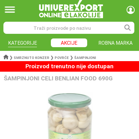
KATEGORIJE
AKCIJE
ROBNA MARKA
❯
❯
❯
SMRZNUTO KONZER
POVRĆE
ŠAMPINJONI
Proizvod trenutno nije dostupan
ŠAMPINJONI CELI BENLIAN FOOD 690G