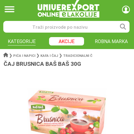
KATEGORIJE
AKCIJE
ROBNA MARKA
❯
❯
❯
PIĆA I NAPICI
KAFA I ČAJ
TRADICIONALNI Č
ČAJ BRUSNICA BAŠ BAŠ 30G