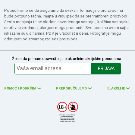
Potrudili smo se da osiguramo da svaka informacija o proizvodima
bude potpuno tačna. Imajte u vidu ipak da se prehrambreni proizvodi
često menjanju te se sledom navedenoga sastojci, količina sastojaka,
nutritivna vrednost, alergeni mogu promeniti. Sve cene na ovom sajtu
iskazane su u dinarima. PDV je uračunat u cenu. Fotografije mogu
odstupati od stvarnog izgleda proizvoda.
Želim da primam obaveštenja o aktuelnim akcijskim ponudama
PRIJAVA
POMOĆ I PODRŠKA
PREPORUČUJEMO
ELAKOLIJE
❮
❮
❮