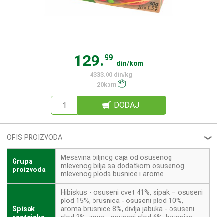
129.
99
din/kom
4333.00 din/kg
20kom
DODAJ
OPIS PROIZVODA
❮
Mesavina biljnog caja od osusenog
Grupa
mlevenog bilja sa dodatkom osusenog
proizvoda
mlevenog ploda busnice i arome
Hibiskus - osuseni cvet 41%, sipak – osuseni
plod 15%, brusnica - osuseni plod 10%,
Spisak
aroma brusnice 8%, divlja jabuka - osuseni