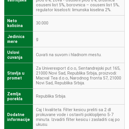
sastojaka
plod 8%, zova - osuseni plod 6%, brusnica –
osuseni list 5%, borovnica – osuseni list 5%,
regulator kiselosti: limunska kiselina 2%.
Neto
30.000
kolicina
Jedinica
g
mere
Uslovi
Cuvati na suvom i hladnom mestu.
cuvanja
Za Univerexport d.o.o, Sentandrejski put 165,
Stavlja u
21000 Novi Sad, Republika Srbija, proizvodi:
promet
Macval Tea d.o.o, Narodnog fronta 57, 21000
Novi Sad, Republika Srbija.
Zemlja
Republika Srbija.
porekla
Caj I kvaliteta. Filter kesicu preliti sa 2 dl
Dodatne
prokuvane vode i ostaviti poklopljeno 5-7
informacije
minuta. Izvaditi filter kesicu i zasladiti caj po
ukusu.