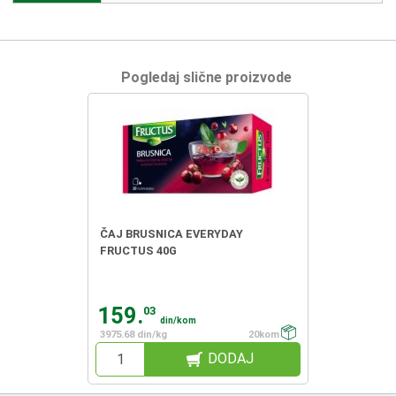
Pogledaj slične proizvode
ČAJ BRUSNICA EVERYDAY
FRUCTUS 40G
159.
03
din/kom
3975.68 din/kg
20kom
DODAJ