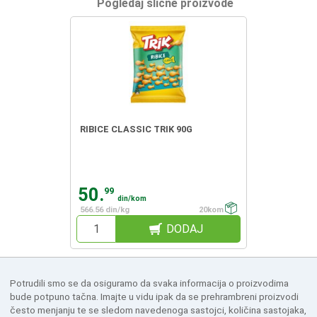
Pogledaj slične proizvode
RIBICE CLASSIC TRIK 90G
50.
99
din/kom
566.56 din/kg
20kom
DODAJ
Potrudili smo se da osiguramo da svaka informacija o proizvodima
bude potpuno tačna. Imajte u vidu ipak da se prehrambreni proizvodi
često menjanju te se sledom navedenoga sastojci, količina sastojaka,