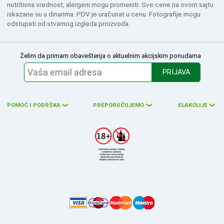
nutritivna vrednost, alergeni mogu promeniti. Sve cene na ovom sajtu
iskazane su u dinarima. PDV je uračunat u cenu. Fotografije mogu
odstupati od stvarnog izgleda proizvoda.
Želim da primam obaveštenja o aktuelnim akcijskim ponudama
PRIJAVA
POMOĆ I PODRŠKA
PREPORUČUJEMO
ELAKOLIJE
❮
❮
❮