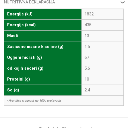
NUTRITIVNA DEKLARACIJA
❮
Energija (kJ)
1832
Energija (kcal)
435
Masti
13
Zasićene masne kiseline (g)
1.5
Ugljeni hidrati (g)
67
od kojih seceri (g)
5.6
Proteini (g)
10
So (g)
2.4
*Hranljiva vrednost na 100g proizvoda