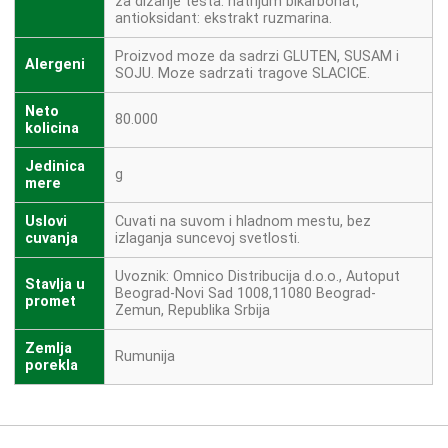
za dizanje testa: natrijum bikarbonat,
antioksidant: ekstrakt ruzmarina.
Proizvod moze da sadrzi GLUTEN, SUSAM i
Alergeni
SOJU. Moze sadrzati tragove SLACICE.
Neto
80.000
kolicina
Jedinica
g
mere
Uslovi
Cuvati na suvom i hladnom mestu, bez
cuvanja
izlaganja suncevoj svetlosti.
Uvoznik: Omnico Distribucija d.o.o., Autoput
Stavlja u
Beograd-Novi Sad 1008,11080 Beograd-
promet
Zemun, Republika Srbija
Zemlja
Rumunija
porekla