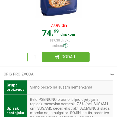
77.99 din
74.
99
din/kom
937.38 din/kg
20kom
DODAJ
OPIS PROIZVODA
❮
Grupa
Slano pecivo sa susam semenkama
proizvoda
Belo PSENICNO brasno, biljno ulje(uljana
repica), mesavina semenki 7.5% (beli SUSAM i
Spisak
crni SUSAM), secer, ekstrakt JECMENOG slada,
sastojaka
morska so, emulgator: SOJIN lecitin, sredstvo