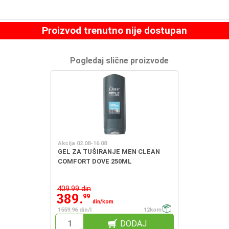
Proizvod trenutno nije dostupan
Pogledaj slične proizvode
Akcija 02.08-16.08
GEL ZA TUŠIRANJE MEN CLEAN
COMFORT DOVE 250ML
409.99 din
389.
99
din/kom
1559.96 din/l
12kom
DODAJ