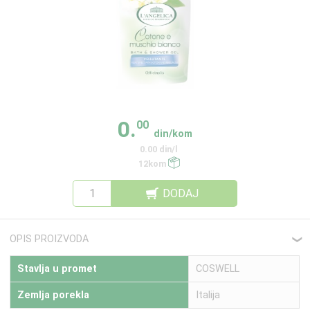
0.
00
din/kom
0.00 din/l
12kom
DODAJ
OPIS PROIZVODA
❮
Stavlja u promet
COSWELL
Zemlja porekla
Italija