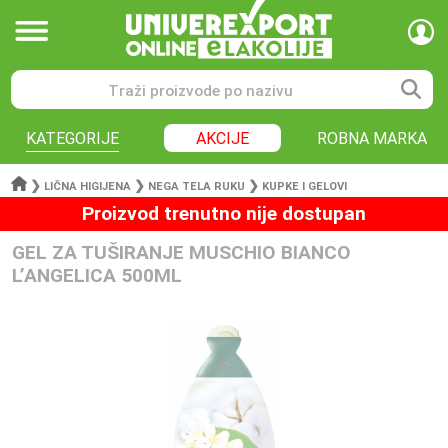
KATEGORIJE
AKCIJE
ROBNA MARKA
❯
❯
❯
LIČNA HIGIJENA
NEGA TELA RUKU
KUPKE I GELOVI
Proizvod trenutno nije dostupan
GEL ZA TUŠIRANJE MUSCHIO BIANCO
L’ANGELICA 500ML