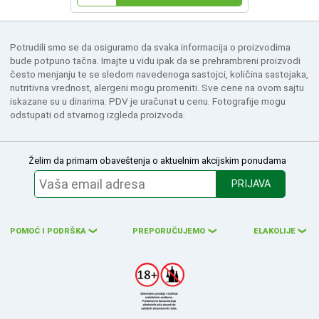
Potrudili smo se da osiguramo da svaka informacija o proizvodima
bude potpuno tačna. Imajte u vidu ipak da se prehrambreni proizvodi
često menjanju te se sledom navedenoga sastojci, količina sastojaka,
nutritivna vrednost, alergeni mogu promeniti. Sve cene na ovom sajtu
iskazane su u dinarima. PDV je uračunat u cenu. Fotografije mogu
odstupati od stvarnog izgleda proizvoda.
Želim da primam obaveštenja o aktuelnim akcijskim ponudama
PRIJAVA
POMOĆ I PODRŠKA
PREPORUČUJEMO
ELAKOLIJE
❮
❮
❮