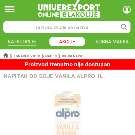
KATEGORIJE
AKCIJE
ROBNA MARKA
❯
❯
❯
ZDRAVIJI IZBOR
NAPICI
BILJNI NAPICI
Proizvod trenutno nije dostupan
NAPITAK OD SOJE VANILA ALPRO 1L