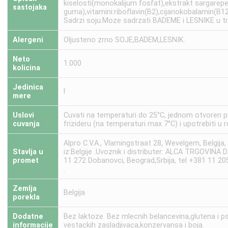
kiselosti(monokalijum fosfat),ekstrakt sargarepe,
sastojaka
guma),vitamini:riboflavin(B2),cijanokobalamin(B12
Sadrzi soju.Moze sadrzati BADEME i LESNIKE u t
Alergeni
Oljusteno zrno SOJE,BADEM,LESNIK.
Neto
1.000
kolicina
Jedinica
l
mere
Uslovi
Cuvati na temperaturi do 25°C, jednom otvoren p
cuvanja
frizideru (na temperaturi max 7°C) i upotrebiti u 
Alpro C.V.A., Vlamingstraat 28, Wevelgem, Belgija
Stavlja u
iz:Belgije .Uvoznik i distributer: ALCA TRGOVINA D
promet
11 272 Dobanovci, Beograd,Srbija, tel +381 11 20
.
Zemlja
Belgija
porekla
Dodatne
Bez laktoze. Bez mlecnih belancevina,glutena i p
informacije
vestackih zasladjivaca,konzervansa i boja.