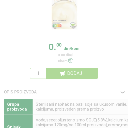
0.
00
din/kom
0.00 din/l
8kom
DODAJ
OPIS PROIZVODA
❮
Grupa
Sterilisani napitak na bazi soje sa ukusom vanil
proizvoda
kalcijuma, proizveden prema proizvo
Voda,secer,oljusteno zrno SOJE(5,8%),kalcijum k
kalcijuma 120mg/na 100ml proizvoda),arome,mor
Spisak