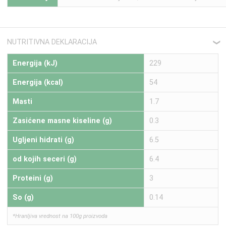
NUTRITIVNA DEKLARACIJA
❮
Energija (kJ)
229
Energija (kcal)
54
Masti
1.7
Zasićene masne kiseline (g)
0.3
Ugljeni hidrati (g)
6.5
od kojih seceri (g)
6.4
Proteini (g)
3
So (g)
0.14
*Hranljiva vrednost na 100g proizvoda