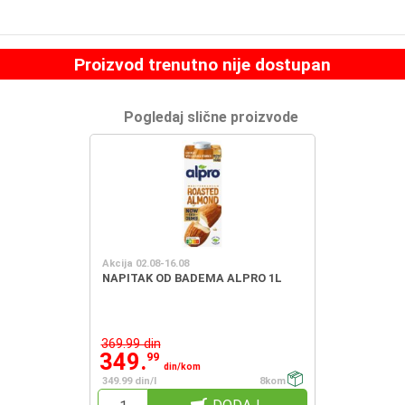
Proizvod trenutno nije dostupan
Pogledaj slične proizvode
Akcija 02.08-16.08
NAPITAK OD BADEMA ALPRO 1L
369.99 din
349.
99
din/kom
349.99 din/l
8kom