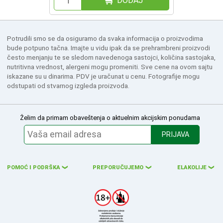
DODAJ
Potrudili smo se da osiguramo da svaka informacija o proizvodima
bude potpuno tačna. Imajte u vidu ipak da se prehrambreni proizvodi
često menjanju te se sledom navedenoga sastojci, količina sastojaka,
nutritivna vrednost, alergeni mogu promeniti. Sve cene na ovom sajtu
iskazane su u dinarima. PDV je uračunat u cenu. Fotografije mogu
odstupati od stvarnog izgleda proizvoda.
Želim da primam obaveštenja o aktuelnim akcijskim ponudama
PRIJAVA
POMOĆ I PODRŠKA
PREPORUČUJEMO
ELAKOLIJE
❮
❮
❮