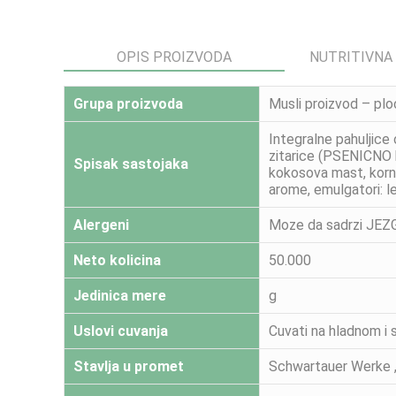
OPIS PROIZVODA
NUTRITIVNA
Grupa proizvoda
Musli proizvod – plo
Integralne pahuljice
zitarice (PSENICNO b
Spisak sastojaka
kokosova mast, kornf
arome, emulgatori: lec
Alergeni
Moze da sadrzi JEZ
Neto kolicina
50.000
Jedinica mere
g
Uslovi cuvanja
Cuvati na hladnom i
Stavlja u promet
Schwartauer Werke