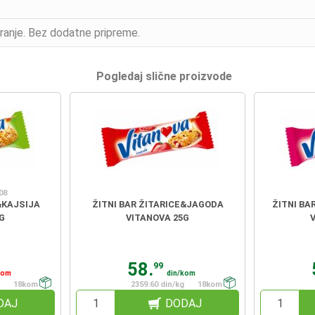
anje. Bez dodatne pripreme.
Pogledaj slične proizvode
08
&KAJSIJA
ŽITNI BAR ŽITARICE&JAGODA
ŽITNI BA
G
VITANOVA 25G
58.
99
kom
din/kom
18kom
2359.60 din/kg
18kom
DAJ
DODAJ