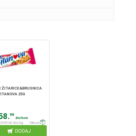
R ŽITARICE&BRUSNICA
VITANOVA 25G
58.
99
din/kom
2359.60 din/kg
18kom
DODAJ