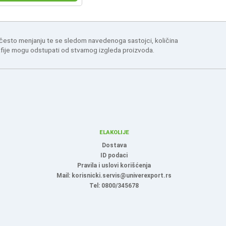
 često menjanju te se sledom navedenoga sastojci, količina
afije mogu odstupati od stvarnog izgleda proizvoda.
ELAKOLIJE
Dostava
ID podaci
Pravila i uslovi korišćenja
Mail: korisnicki.servis@univerexport.rs
Tel: 0800/345678