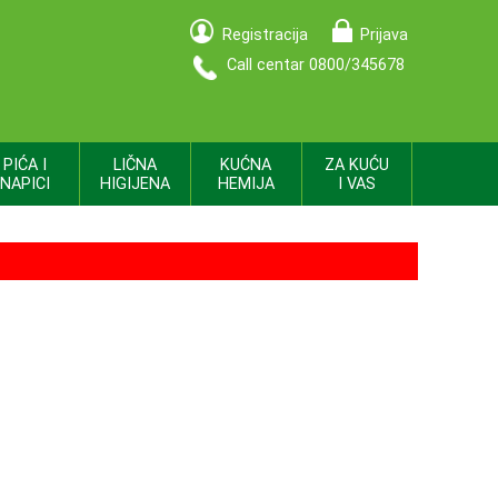
Registracija
Prijava
Call centar 0800/345678
PIĆA I
LIČNA
KUĆNA
ZA KUĆU
NAPICI
HIGIJENA
HEMIJA
I VAS