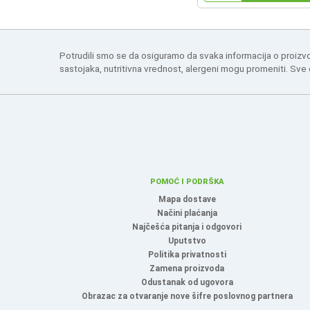
Potrudili smo se da osiguramo da svaka informacija o proizv
sastojaka, nutritivna vrednost, alergeni mogu promeniti. Sve
POMOĆ I PODRŠKA
Mapa dostave
Načini plaćanja
Najčešća pitanja i odgovori
Uputstvo
Politika privatnosti
Zamena proizvoda
Odustanak od ugovora
Obrazac za otvaranje nove šifre poslovnog partnera