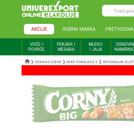
AKCIJE
ROBNA MARKA
PRETHODNA
VOĆE I
PEKARA I
MLEKO
OSNOVN
POVRĆE
MESARA
I JAJA
NAMIRNI
❯
❯
❯
ZDRAVIJI IZBOR
KEKS ČOKOLADA S
INTEGRALNE PLOČ