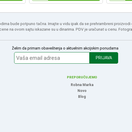
odima bude potpuno tačna. Imajte u vidu ipak da se prehrambreni proizvodi
 cene na ovom sajtu iskazane su u dinarima. PDV je uračunat u cenu. Fotogr
Želim da primam obaveštenja o aktuelnim akcijskim ponudama
PRIJAVA
PREPORUČUJEMO
Robna Marka
Novo
Blog