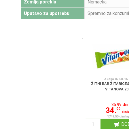
Zemlja porekla
Nemacka
Uputsvo za upotrebu
Spremno za konzumir
Akcija 02.08-16.
ŽITNI BAR ŽITARICE
VITANOVA 20
35.99 din
34.
99
din/
1749.50 din/kg
DO