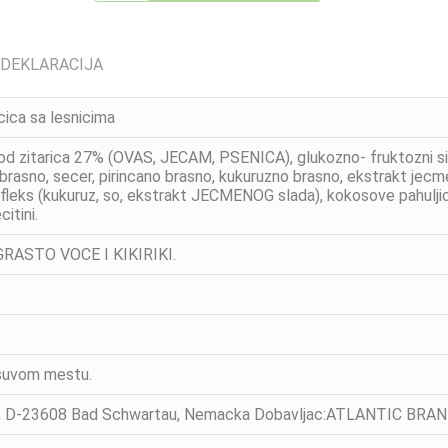
 DEKLARACIJA
cica sa lesnicima
 od zitarica 27% (OVAS, JECAM, PSENICA), glukozno- fruktozni si
rasno, secer, pirincano brasno, kukuruzno brasno, ekstrakt jecmen
leks (kukuruz, so, ekstrakt JECMENOG slada), kokosove pahuljice
itini.
GRASTO VOCE I KIKIRIKI.
 suvom mestu.
 , D-23608 Bad Schwartau, Nemacka Dobavljac:ATLANTIC BR