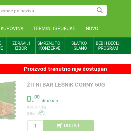
 KUPOVINA
TERMINI ISPORUKE
NOVO
E
ZDRAVIJI
SMRZNUTO I
SLATKO
BEBI I DEČIJI
CE
IZBOR
KONZERVE
I SLANO
PROGRAM
Proizvod trenutno nije dostupan
ŽITNI BAR LEŠNIK CORNY 50G
0.
00
din/kom
0.00 din/kg
24kom
DODAJ