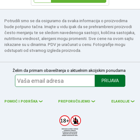
Potrudili smo se da osiguramo da svaka informacija o proizvodima
bude potpuno tačna. Imajte u vidu ipak da se prehrambreni proizvodi
često menjanju te se sledom navedenoga sastojci, količina sastojaka,
nutritivna vrednost, alergeni mogu promeniti. Sve cene na ovom sajtu
iskazane su u dinarima. PDV je uračunat u cenu. Fotografije mogu
odstupati od stvarnog izgleda proizvoda.
Želim da primam obaveštenja o aktuelnim akcijskim ponudama
PRIJAVA
POMOĆ I PODRŠKA
PREPORUČUJEMO
ELAKOLIJE
❮
❮
❮