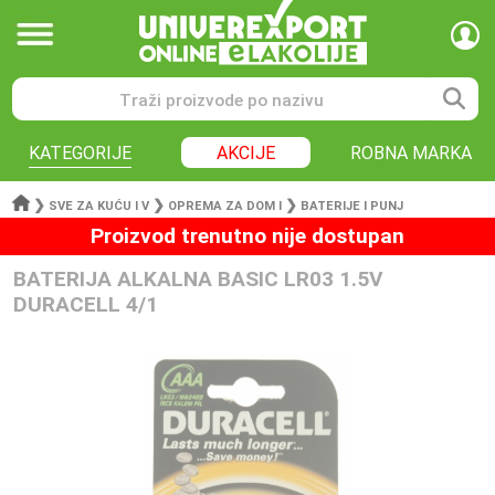
KATEGORIJE
AKCIJE
ROBNA MARKA
❯
❯
❯
SVE ZA KUĆU I V
OPREMA ZA DOM I
BATERIJE I PUNJ
Proizvod trenutno nije dostupan
BATERIJA ALKALNA BASIC LR03 1.5V
DURACELL 4/1