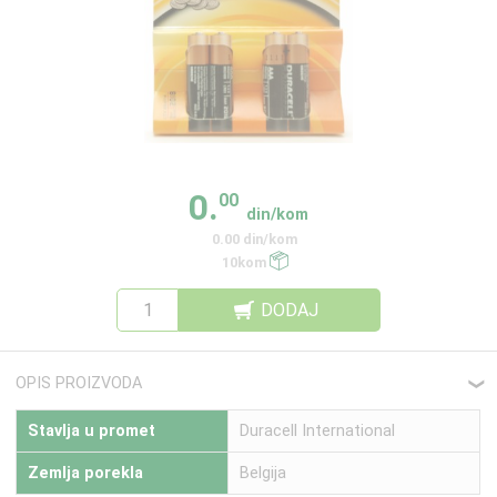
0.
00
din/kom
0.00 din/kom
10kom
DODAJ
OPIS PROIZVODA
❮
Stavlja u promet
Duracell International
Zemlja porekla
Belgija