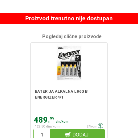
Proizvod trenutno nije dostupan
Pogledaj slične proizvode
BATERIJA ALKALNA LR6G B
ENERGIZER 4/1
489.
99
din/kom
122.50 din/kom
24kom
DODAJ