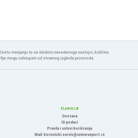
 često menjanju te se sledom navedenoga sastojci, količina
afije mogu odstupati od stvarnog izgleda proizvoda.
ELAKOLIJE
Dostava
ID podaci
Pravila i uslovi korišćenja
Mail: korisnicki.servis@univerexport.rs