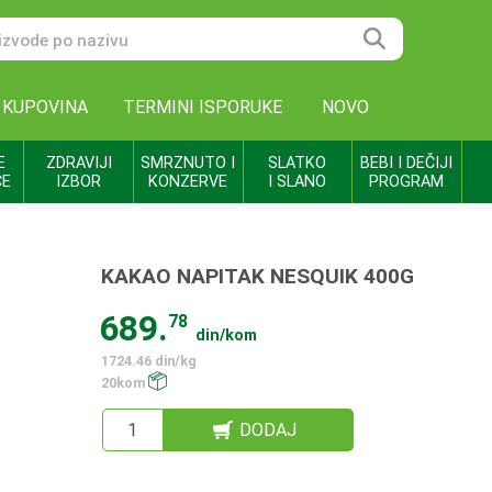
 KUPOVINA
TERMINI ISPORUKE
NOVO
E
ZDRAVIJI
SMRZNUTO I
SLATKO
BEBI I DEČIJI
CE
IZBOR
KONZERVE
I SLANO
PROGRAM
KAKAO NAPITAK NESQUIK 400G
689.
78
din/kom
1724.46 din/kg
20kom
DODAJ