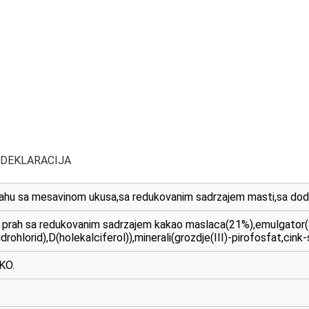
 DEKLARACIJA
rahu sa mesavinom ukusa,sa redukovanim sadrzajem masti,sa dod
o prah sa redukovanim sadrzajem kakao maslaca(21%),emulgator(SO
drohlorid),D(holekalciferol)),minerali(grozdje(III)-pirofosfat,cink
KO.