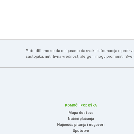
Potrudili smo se da osiguramo da svaka informacija o proizv
sastojaka, nutritivna vrednost, alergeni mogu promeniti. Sve
POMOĆ I PODRŠKA
Mapa dostave
Načini plaćanja
Najčešća pitanja i odgovori
Uputstvo