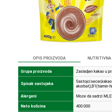
OPIS PROIZVODA
NUTRITIVNA
Grupa proizvoda
Zasladjen kakao u p
Sastojci:secer,kaka
Spisak sastojaka
akorbat),B1(tiamin-hi
Alergeni
Moze da sadrzi MLE
Neto kolicina
400.000