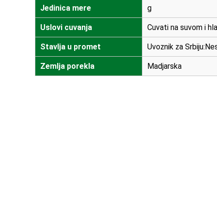
Jedinica mere
g
Uslovi cuvanja
Cuvati na suvom i h
Stavlja u promet
Uvoznik za Srbiju:Ne
Zemlja porekla
Madjarska