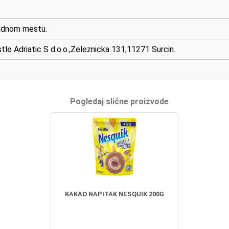
ladnom mestu.
stle Adriatic S d.o.o.,Zeleznicka 131,11271 Surcin.
Pogledaj slične proizvode
KAKAO NAPITAK NESQUIK 200G