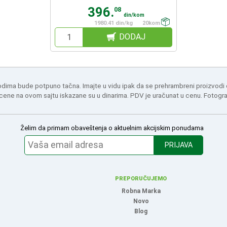
396.
08
din/kom
1980.41 din/kg
20kom
DODAJ
odima bude potpuno tačna. Imajte u vidu ipak da se prehrambreni proizvodi
 cene na ovom sajtu iskazane su u dinarima. PDV je uračunat u cenu. Fotogr
Želim da primam obaveštenja o aktuelnim akcijskim ponudama
PRIJAVA
PREPORUČUJEMO
Robna Marka
Novo
Blog