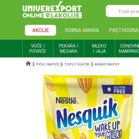
AKCIJE
ROBNA MARKA
PRETHODNA
VOĆE I
PEKARA I
MLEKO
OSNOVN
POVRĆE
MESARA
I JAJA
NAMIRNI
❯
❯
❯
PIĆA I NAPICI
TOPLI I SLATKI
KAKAO NAPICI