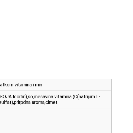
atkom vitamina i min
JA lecitin),so,mesavina vitamina (C(natrijum L-
-sulfat),prirpdna aroma,cimet.