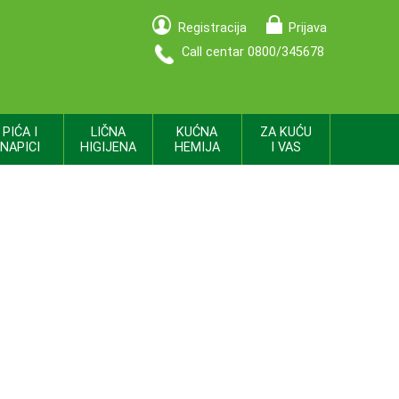
Registracija
Prijava
Call centar 0800/345678
PIĆA I
LIČNA
KUĆNA
ZA KUĆU
NAPICI
HIGIJENA
HEMIJA
I VAS