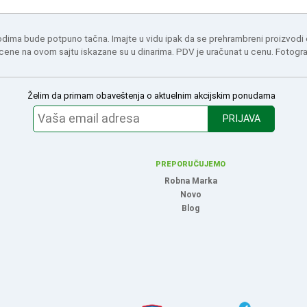
odima bude potpuno tačna. Imajte u vidu ipak da se prehrambreni proizvodi
 cene na ovom sajtu iskazane su u dinarima. PDV je uračunat u cenu. Fotogr
Želim da primam obaveštenja o aktuelnim akcijskim ponudama
PRIJAVA
PREPORUČUJEMO
Robna Marka
Novo
Blog