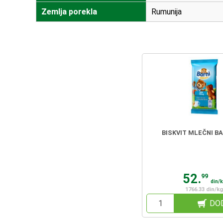
Zemlja porekla
Rumunija
BISKVIT MLEČNI BA
52.
99
din/
1766.33 din/kg
DO