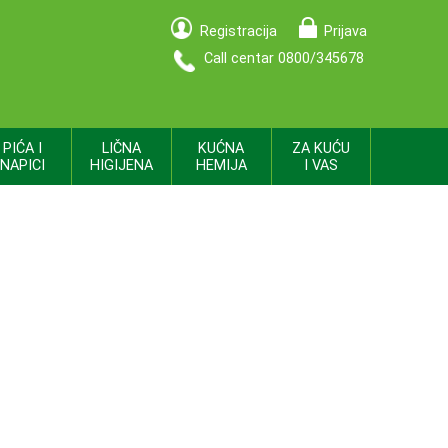
Registracija
Prijava
Call centar 0800/345678
PIĆA I
LIČNA
KUĆNA
ZA KUĆU
NAPICI
HIGIJENA
HEMIJA
I VAS