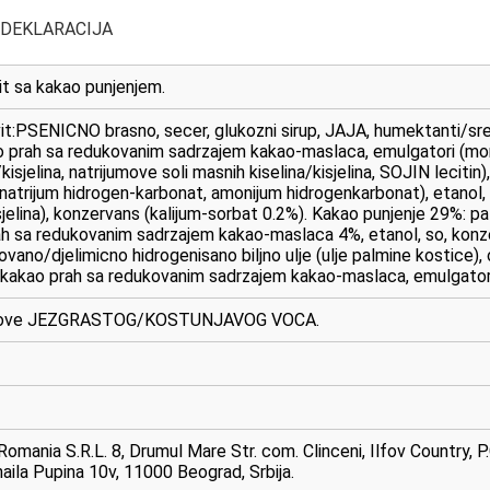
 DEKLARACIJA
it sa kakao punjenjem.
vit:PSENICNO brasno, secer, glukozni sirup, JAJA, humektanti/sred
 prah sa redukovanim sadrzajem kakao-maslaca, emulgatori (mono- i 
/kisjelina, natrijumove soli masnih kiselina/kisjelina, SOJIN leciti
 natrijum hidrogen-karbonat, amonijum hidrogenkarbonat), etanol, so
sjelina), konzervans (kalijum-sorbat 0.2%). Kakao punjenje 29%: palm
h sa redukovanim sadrzajem kakao-maslaca 4%, etanol, so, konzer
ovano/djelimicno hidrogenisano biljno ulje (ulje palmine kostic
kao prah sa redukovanim sadrzajem kakao-maslaca, emulgator (SO
ragove JEZGRASTOG/KOSTUNJAVOG VOCA.
Romania S.R.L. 8, Drumul Mare Str. com. Clinceni, Ilfov Country, P.
aila Pupina 10v, 11000 Beograd, Srbija.