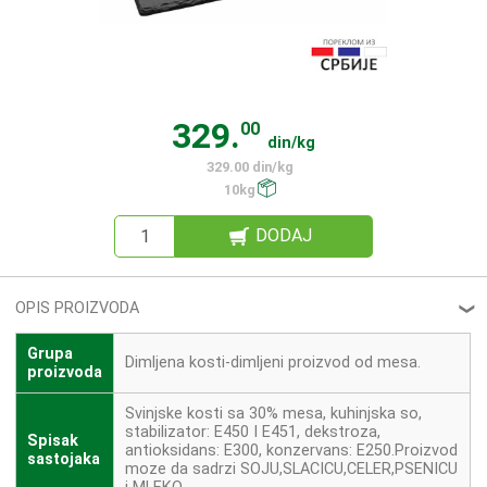
329.
00
din/kg
329.00 din/kg
10kg
DODAJ
OPIS PROIZVODA
❮
Grupa
Dimljena kosti-dimljeni proizvod od mesa.
proizvoda
Svinjske kosti sa 30% mesa, kuhinjska so,
stabilizator: E450 I E451, dekstroza,
Spisak
antioksidans: E300, konzervans: E250.Proizvod
sastojaka
moze da sadrzi SOJU,SLACICU,CELER,PSENICU