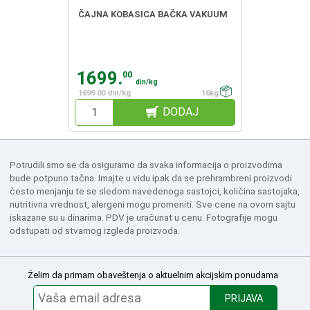
ČAJNA KOBASICA BAČKA VAKUUM
1699.
00
din/kg
1699.00 din/kg
16kg
DODAJ
Potrudili smo se da osiguramo da svaka informacija o proizvodima
bude potpuno tačna. Imajte u vidu ipak da se prehrambreni proizvodi
često menjanju te se sledom navedenoga sastojci, količina sastojaka,
nutritivna vrednost, alergeni mogu promeniti. Sve cene na ovom sajtu
iskazane su u dinarima. PDV je uračunat u cenu. Fotografije mogu
odstupati od stvarnog izgleda proizvoda.
Želim da primam obaveštenja o aktuelnim akcijskim ponudama
PRIJAVA