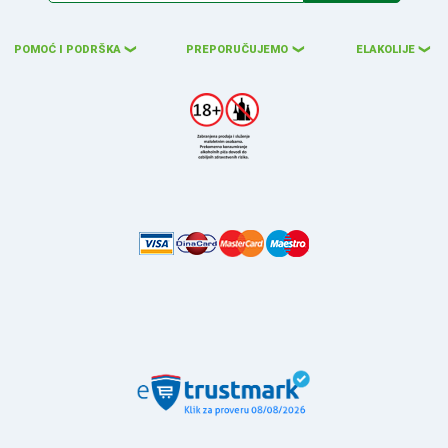
POMOĆ I PODRŠKA
PREPORUČUJEMO
ELAKOLIJE
❮
❮
❮