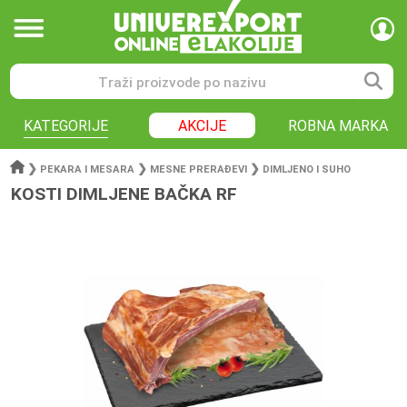
KATEGORIJE
AKCIJE
ROBNA MARKA
❯
❯
❯
PEKARA I MESARA
MESNE PRERAĐEVI
DIMLJENO I SUHO
KOSTI DIMLJENE BAČKA RF