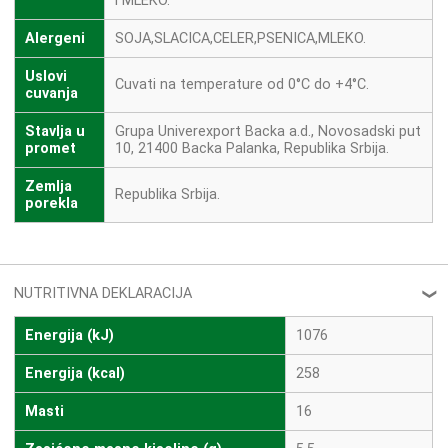
i MLEKO.
Alergeni
SOJA,SLACICA,CELER,PSENICA,MLEKO.
Uslovi
Cuvati na temperature od 0°C do +4°C.
cuvanja
Stavlja u
Grupa Univerexport Backa a.d., Novosadski put
promet
10, 21400 Backa Palanka, Republika Srbija.
Zemlja
Republika Srbija.
porekla
NUTRITIVNA DEKLARACIJA
❮
Energija (kJ)
1076
Energija (kcal)
258
Masti
16