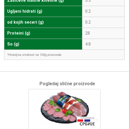
Zasićene masne kiseline (g)
5.5
Ugljeni hidrati (g)
0.2
od kojih seceri (g)
0.2
Proteini (g)
28
So (g)
4.8
*Hranljiva vrednost na 100g proizvoda
Pogledaj slične proizvode