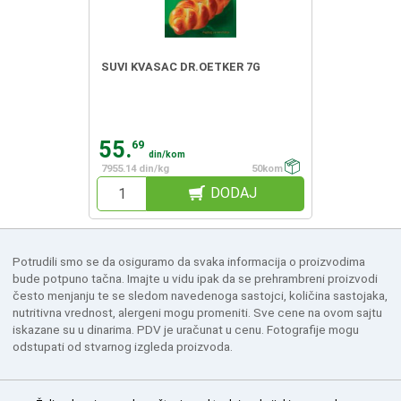
SUVI KVASAC DR.OETKER 7G
55.
69
din/kom
7955.14 din/kg
50kom
DODAJ
Potrudili smo se da osiguramo da svaka informacija o proizvodima
bude potpuno tačna. Imajte u vidu ipak da se prehrambreni proizvodi
često menjanju te se sledom navedenoga sastojci, količina sastojaka,
nutritivna vrednost, alergeni mogu promeniti. Sve cene na ovom sajtu
iskazane su u dinarima. PDV je uračunat u cenu. Fotografije mogu
odstupati od stvarnog izgleda proizvoda.