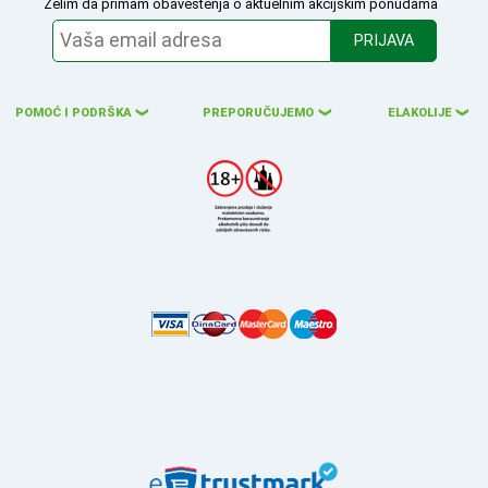
Želim da primam obaveštenja o aktuelnim akcijskim ponudama
PRIJAVA
POMOĆ I PODRŠKA
PREPORUČUJEMO
ELAKOLIJE
❮
❮
❮