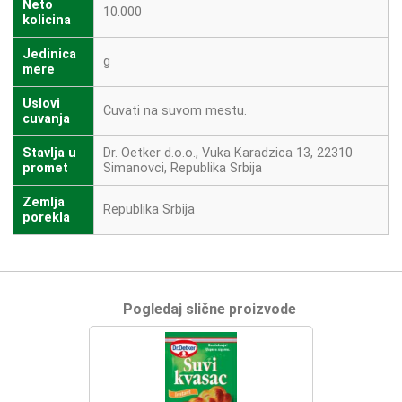
Neto
10.000
kolicina
Jedinica
g
mere
Uslovi
Cuvati na suvom mestu.
cuvanja
Stavlja u
Dr. Oetker d.o.o., Vuka Karadzica 13, 22310
promet
Simanovci, Republika Srbija
Zemlja
Republika Srbija
porekla
Pogledaj slične proizvode