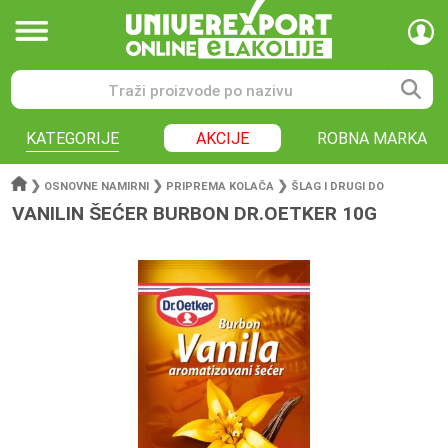
KATEGORIJE
AKCIJE
ROBNA MARKA
❯
❯
❯
OSNOVNE NAMIRNI
PRIPREMA KOLAČA
ŠLAG I DRUGI DO
VANILIN ŠEĆER BURBON DR.OETKER 10G