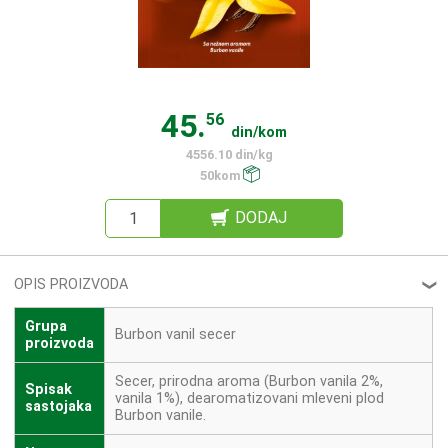
45.
56
din/kom
4556.10 din/kg
50kom
DODAJ
OPIS PROIZVODA
❮
Grupa
Burbon vanil secer
proizvoda
Secer, prirodna aroma (Burbon vanila 2%,
Spisak
vanila 1%), dearomatizovani mleveni plod
sastojaka
Burbon vanile.