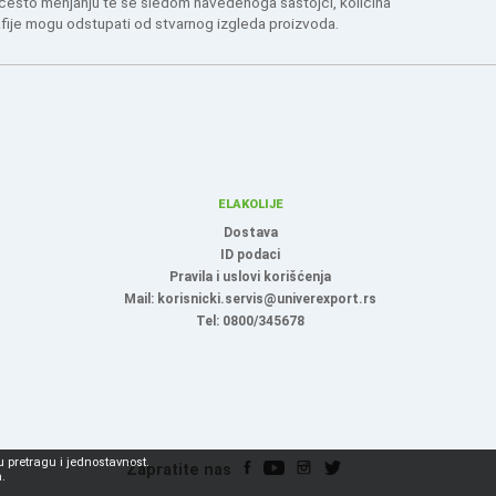
 često menjanju te se sledom navedenoga sastojci, količina
afije mogu odstupati od stvarnog izgleda proizvoda.
ELAKOLIJE
Dostava
ID podaci
Pravila i uslovi korišćenja
Mail: korisnicki.servis@univerexport.rs
Tel: 0800/345678
 pretragu i jednostavnost.
Zapratite nas
.