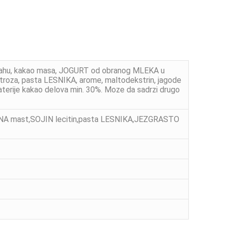
prahu, kakao masa, JOGURT od obranog MLEKA u
stroza, pasta LESNIKA, arome, maltodekstrin, jagode
materije kakao delova min. 30%. Moze da sadrzi drugo
NA mast,SOJIN lecitin,pasta LESNIKA,JEZGRASTO