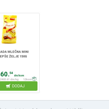
ADA MLEČNA MINI
EPŠE ŽELJE 150G
360.
54
din/kom
2403.61 din/kg
12kom
DODAJ