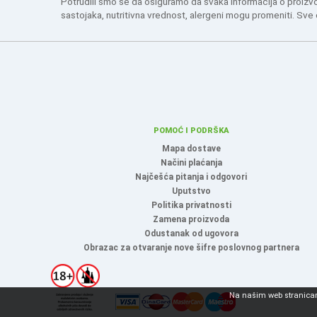
Potrudili smo se da osiguramo da svaka informacija o proizv
sastojaka, nutritivna vrednost, alergeni mogu promeniti. Sve
POMOĆ I PODRŠKA
Mapa dostave
Načini plaćanja
Najčešća pitanja i odgovori
Uputstvo
Politika privatnosti
Zamena proizvoda
Odustanak od ugovora
Obrazac za otvaranje nove šifre poslovnog partnera
Na našim web stranicama