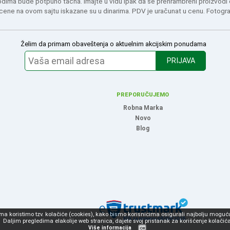
odima bude potpuno tačna. Imajte u vidu ipak da se prehrambreni proizvodi
 cene na ovom sajtu iskazane su u dinarima. PDV je uračunat u cenu. Fotogr
Želim da primam obaveštenja o aktuelnim akcijskim ponudama
PRIJAVA
PREPORUČUJEMO
Robna Marka
Novo
Blog
 koristimo tzv. kolačiće (cookies), kako bismo korisnicima osigurali najbolju moguću
Daljim pregledima elakolije web stranica, dajete svoj pristanak za korišćenje kolačića
Više informacija
OK