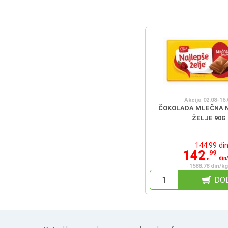
Akcija 02.08-16.
ČOKOLADA MLEČNA 
ŽELJE 90G
144.99 di
142.
99
din
1588.78 din/kg
DO