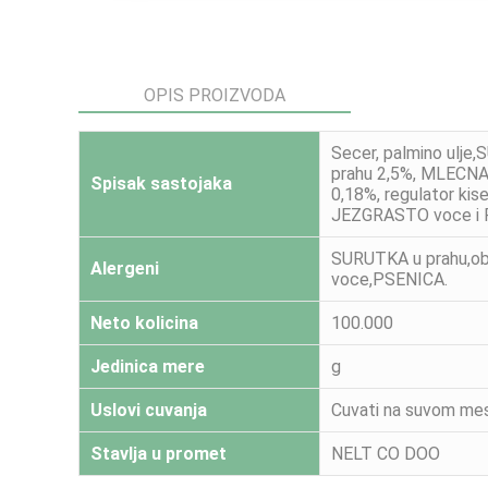
OPIS PROIZVODA
Secer, palmino ulje
prahu 2,5%, MLECNA m
Spisak sastojaka
0,18%, regulator kis
JEZGRASTO voce i 
SURUTKA u prahu,o
Alergeni
voce,PSENICA.
Neto kolicina
100.000
Jedinica mere
g
Uslovi cuvanja
Cuvati na suvom mes
Stavlja u promet
NELT CO DOO