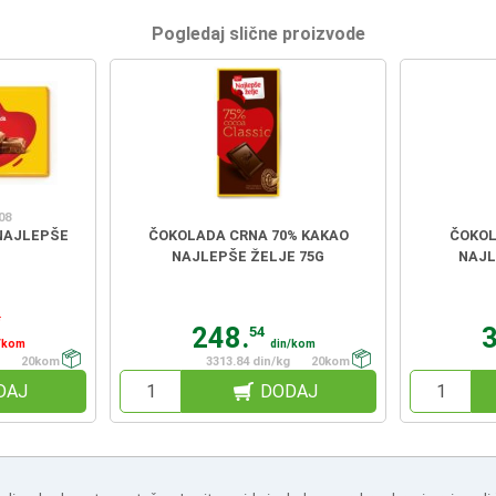
Pogledaj slične proizvode
08
NAJLEPŠE
ČOKOLADA CRNA 70% KAKAO
ČOKOL
NAJLEPŠE ŽELJE 75G
NAJL
n
248.
54
/kom
din/kom
20kom
3313.84 din/kg
20kom
DAJ
DODAJ