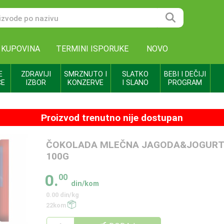
 KUPOVINA
TERMINI ISPORUKE
NOVO
E
ZDRAVIJI
SMRZNUTO I
SLATKO
BEBI I DEČIJI
CE
IZBOR
KONZERVE
I SLANO
PROGRAM
Proizvod trenutno nije dostupan
ČOKOLADA MLEČNA JAGODA&JOGURT
100G
0.
00
din/kom
0.00 din/kg
22kom