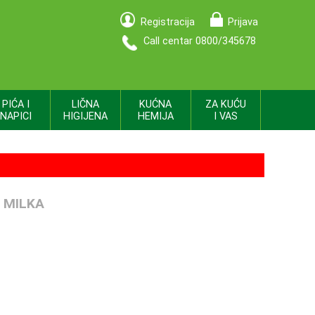
Registracija
Prijava
Call centar 0800/345678
PIĆA I
LIČNA
KUĆNA
ZA KUĆU
NAPICI
HIGIJENA
HEMIJA
I VAS
 MILKA