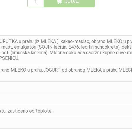
DODAJ
,SURUTKA u prahu (iz MLEKA ), kakao-maslac, obrano MLEKO u 
ast, emulgatori (SOJIN lecitin, E476, lecitin suncokreta), dek
elosti (limunska kiselina). Mlecna cokolada sadrzi: ukupne suve 
PSENICU.
brano MLEKO u prahu,JOGURT od obranog MLEKA u prahu,MLEC
tu, zasticeno od toplote.