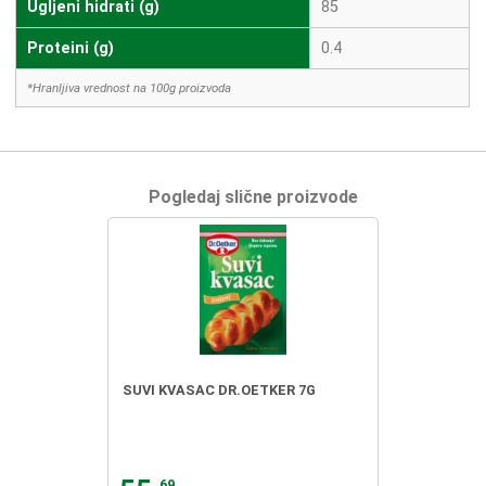
Ugljeni hidrati (g)
85
Proteini (g)
0.4
*Hranljiva vrednost na 100g proizvoda
Pogledaj slične proizvode
SUVI KVASAC DR.OETKER 7G
69