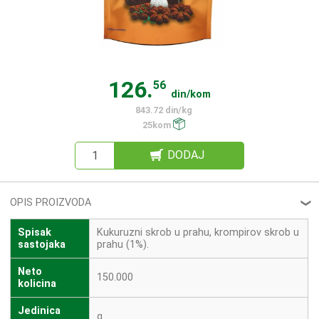
126.
56
din/kom
843.72 din/kg
25kom
DODAJ
OPIS PROIZVODA
❮
Spisak
Kukuruzni skrob u prahu, krompirov skrob u
sastojaka
prahu (1%).
Neto
150.000
kolicina
Jedinica
g