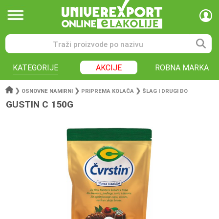
KATEGORIJE
AKCIJE
ROBNA MARKA
❯
❯
❯
OSNOVNE NAMIRNI
PRIPREMA KOLAČA
ŠLAG I DRUGI DO
GUSTIN C 150G