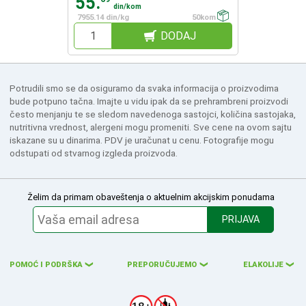
55.
din/kom
7955.14 din/kg
50kom
DODAJ
Potrudili smo se da osiguramo da svaka informacija o proizvodima
bude potpuno tačna. Imajte u vidu ipak da se prehrambreni proizvodi
često menjanju te se sledom navedenoga sastojci, količina sastojaka,
nutritivna vrednost, alergeni mogu promeniti. Sve cene na ovom sajtu
iskazane su u dinarima. PDV je uračunat u cenu. Fotografije mogu
odstupati od stvarnog izgleda proizvoda.
Želim da primam obaveštenja o aktuelnim akcijskim ponudama
PRIJAVA
POMOĆ I PODRŠKA
PREPORUČUJEMO
ELAKOLIJE
❮
❮
❮