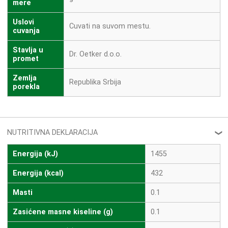
mere
Uslovi
Cuvati na suvom mestu.
cuvanja
Stavlja u
Dr. Oetker d.o.o.
promet
Zemlja
Republika Srbija
porekla
NUTRITIVNA DEKLARACIJA
❮
Energija (kJ)
1455
Energija (kcal)
432
Masti
0.1
Zasićene masne kiseline (g)
0.1