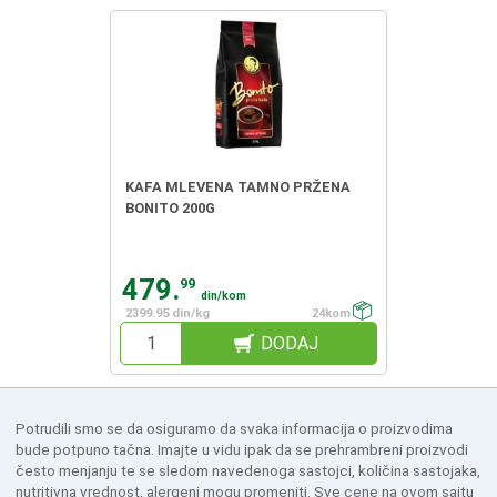
KAFA MLEVENA TAMNO PRŽENA
BONITO 200G
479.
99
din/kom
2399.95 din/kg
24kom
DODAJ
Potrudili smo se da osiguramo da svaka informacija o proizvodima
bude potpuno tačna. Imajte u vidu ipak da se prehrambreni proizvodi
često menjanju te se sledom navedenoga sastojci, količina sastojaka,
nutritivna vrednost, alergeni mogu promeniti. Sve cene na ovom sajtu