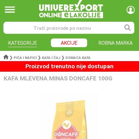
KATEGORIJE
AKCIJE
ROBNA MARKA
❯
❯
❯
PIĆA I NAPICI
KAFA I ČAJ
DOMAĆA KAFA
Proizvod trenutno nije dostupan
KAFA MLEVENA MINAS DONCAFE 100G