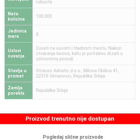
robuste.
Neto
100.000
kolicina
Jedinica
g
mere
Cuvati na suvom i hladnom mestu. Nakon
Uslovi
otvaranja kesice, kafu je potrebno drzati u
cuvanja
zatvorenoj posudi.
Stavlja u
Strauss Adriatic d.o.o., Milosa Obilica 41,
promet
22310 Simanovci, Republika Srbija.
Zemlja
Republika Srbija
porekla
Proizvod trenutno nije dostupan
Pogledaj slične proizvode