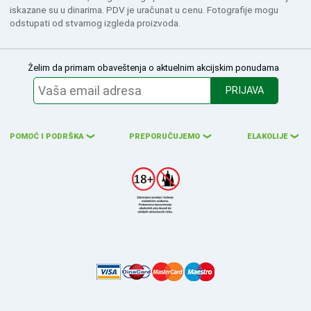
iskazane su u dinarima. PDV je uračunat u cenu. Fotografije mogu
odstupati od stvarnog izgleda proizvoda.
Želim da primam obaveštenja o aktuelnim akcijskim ponudama
PRIJAVA
POMOĆ I PODRŠKA
PREPORUČUJEMO
ELAKOLIJE
❮
❮
❮