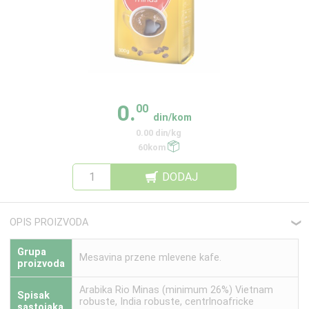
0.
00
din/kom
0.00 din/kg
60kom
DODAJ
OPIS PROIZVODA
❮
Grupa
Mesavina przene mlevene kafe.
proizvoda
Arabika Rio Minas (minimum 26%) Vietnam
Spisak
robuste, India robuste, centrlnoafricke
sastojaka