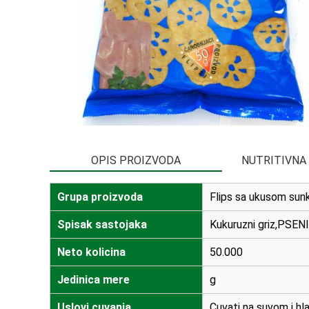
OPIS PROIZVODA
NUTRITIVNA
Grupa proizvoda
Flips sa ukusom sun
Spisak sastojaka
Kukuruzni griz,PSEN
Neto kolicina
50.000
Jedinica mere
g
Uslovi cuvanja
Cuvati na suvom i h