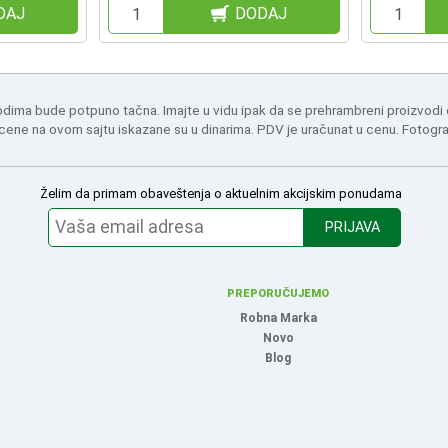
DAJ
DODAJ
odima bude potpuno tačna. Imajte u vidu ipak da se prehrambreni proizvodi
 cene na ovom sajtu iskazane su u dinarima. PDV je uračunat u cenu. Fotogr
Želim da primam obaveštenja o aktuelnim akcijskim ponudama
PRIJAVA
PREPORUČUJEMO
Robna Marka
Novo
Blog