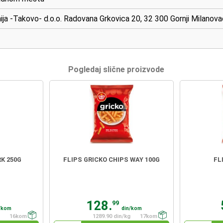
ja -Takovo- d.o.o. Radovana Grkovica 20, 32 300 Gornji Milanovac
Pogledaj slične proizvode
K 250G
FLIPS GRICKO CHIPS WAY 100G
FL
128.
99
/kom
din/kom
16kom
1289.90 din/kg
17kom