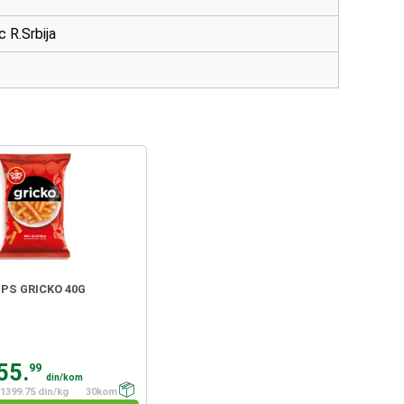
 R.Srbija
IPS GRICKO 40G
55.
99
din/kom
1399.75 din/kg
30kom