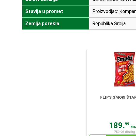
Stavlja u promet
Proizvodjac: Kompani
Zemlja porekla
Republika Srbija
FLIPS SMOKI ŠTAR
189.
99
din
759.96 din/kg