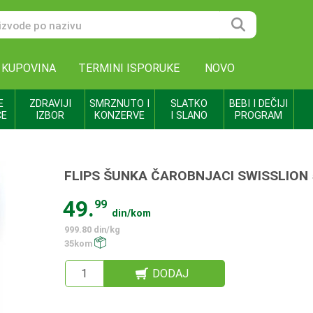
 KUPOVINA
TERMINI ISPORUKE
NOVO
E
ZDRAVIJI
SMRZNUTO I
SLATKO
BEBI I DEČIJI
CE
IZBOR
KONZERVE
I SLANO
PROGRAM
FLIPS ŠUNKA ČAROBNJACI SWISSLION
49.
99
din/kom
999.80 din/kg
35kom
DODAJ