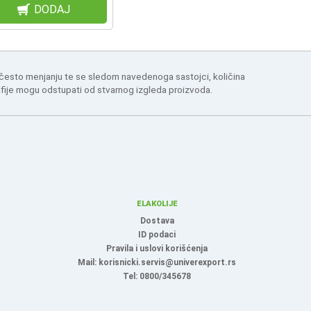
DODAJ
 često menjanju te se sledom navedenoga sastojci, količina
afije mogu odstupati od stvarnog izgleda proizvoda.
ELAKOLIJE
Dostava
ID podaci
Pravila i uslovi korišćenja
Mail: korisnicki.servis@univerexport.rs
Tel: 0800/345678