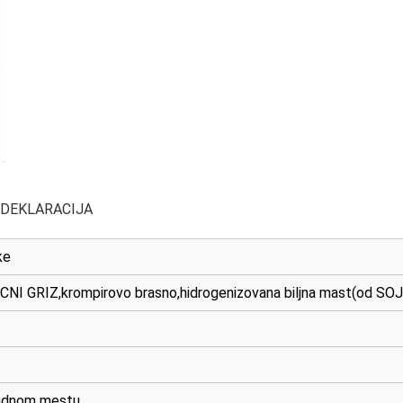
 DEKLARACIJA
ke
ICNI GRIZ,krompirovo brasno,hidrogenizovana biljna mast(od S
ladnom mestu