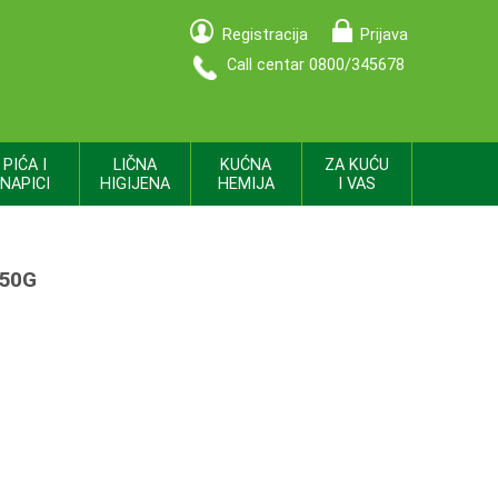
Registracija
Prijava
Call centar 0800/345678
PIĆA I
LIČNA
KUĆNA
ZA KUĆU
NAPICI
HIGIJENA
HEMIJA
I VAS
 50G