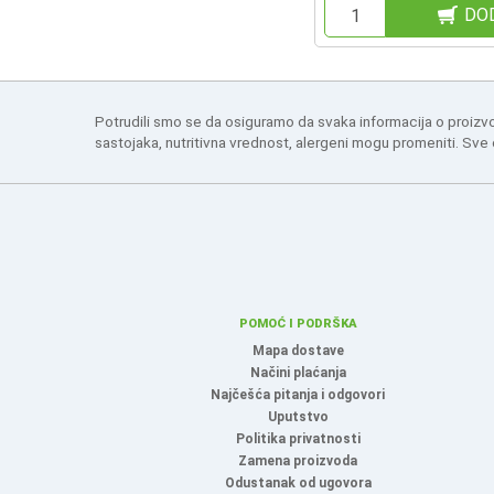
DO
Potrudili smo se da osiguramo da svaka informacija o proizv
sastojaka, nutritivna vrednost, alergeni mogu promeniti. Sve
POMOĆ I PODRŠKA
Mapa dostave
Načini plaćanja
Najčešća pitanja i odgovori
Uputstvo
Politika privatnosti
Zamena proizvoda
Odustanak od ugovora