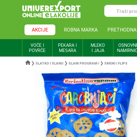
AKCIJE
ROBNA MARKA
PRETHODNA
VOĆE I
PEKARA I
MLEKO
OSNOVN
POVRĆE
MESARA
I JAJA
NAMIRNI
❯
❯
❯
SLATKO I SLANO
SLANI PROGRAM I
SMOKI I FLIPS