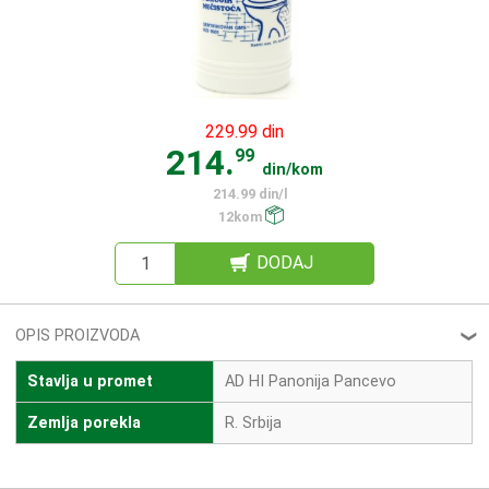
229.99 din
214.
99
din/kom
214.99 din/l
12kom
DODAJ
OPIS PROIZVODA
❮
Stavlja u promet
AD HI Panonija Pancevo
Zemlja porekla
R. Srbija