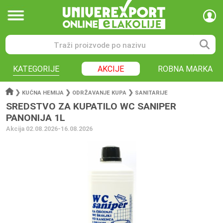
KATEGORIJE
AKCIJE
ROBNA MARKA
❯
❯
❯
KUĆNA HEMIJA
ODRŽAVANJE KUPA
SANITARIJE
SREDSTVO ZA KUPATILO WC SANIPER
PANONIJA 1L
Akcija 02.08.2026-16.08.2026