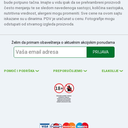
bude potpuno tačna. Imajte u vidu ipak da se prehrambreni proizvodi
često menjanju te se sledom navedenoga sastojci, količina sastojaka,
nutritivna vrednost, alergeni mogu promeniti. Sve cene na ovom sajtu
iskazane su u dinarima. PDV je uračunat u cenu. Fotografije mogu
odstupati od stvarnog izgleda proizvoda.
Želim da primam obaveštenja o aktuelnim akcijskim ponudama
PRIJAVA
POMOĆ I PODRŠKA
PREPORUČUJEMO
ELAKOLIJE
❮
❮
❮