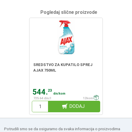
Pogledaj slične proizvode
SREDSTVO ZA KUPATILO SPREJ
AJAX 750ML
544.
23
din/kom
725.64 din/l
12kom
DODAJ
Potrudili smo se da osiguramo da svaka informacija o proizvodima