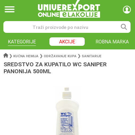
KATEGORIJE
AKCIJE
ROBNA MARKA
❯
❯
❯
KUĆNA HEMIJA
ODRŽAVANJE KUPA
SANITARIJE
SREDSTVO ZA KUPATILO WC SANIPER
PANONIJA 500ML