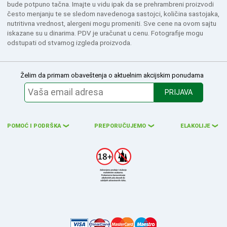
bude potpuno tačna. Imajte u vidu ipak da se prehrambreni proizvodi
često menjanju te se sledom navedenoga sastojci, količina sastojaka,
nutritivna vrednost, alergeni mogu promeniti. Sve cene na ovom sajtu
iskazane su u dinarima. PDV je uračunat u cenu. Fotografije mogu
odstupati od stvarnog izgleda proizvoda.
Želim da primam obaveštenja o aktuelnim akcijskim ponudama
PRIJAVA
POMOĆ I PODRŠKA
PREPORUČUJEMO
ELAKOLIJE
❮
❮
❮