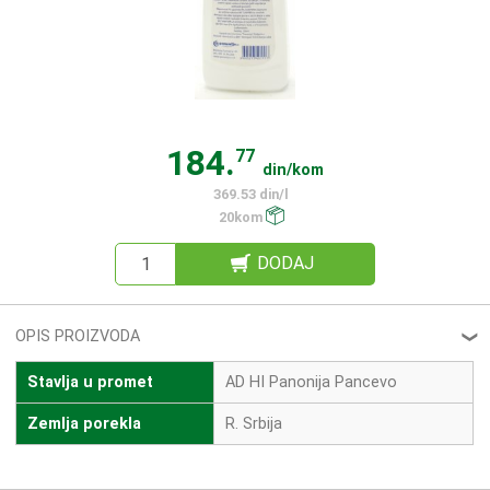
184.
77
din/kom
369.53 din/l
20kom
DODAJ
OPIS PROIZVODA
❮
Stavlja u promet
AD HI Panonija Pancevo
Zemlja porekla
R. Srbija