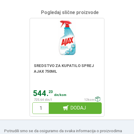
Pogledaj slične proizvode
SREDSTVO ZA KUPATILO SPREJ
AJAX 750ML
544.
23
din/kom
725.64 din/l
12kom
DODAJ
Potrudili smo se da osiguramo da svaka informacija o proizvodima