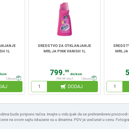
ANJANJE
SREDSTVO ZA OTKLANJANJE
SREDST
SH 1L
MRLJA PINK VANISH 1L
MRLJA 
799.
99
/kom
din/kom
12kom
799.99 din/l
12kom
DAJ
DODAJ
odima bude potpuno tačna. Imajte u vidu ipak da se prehrambreni proizvodi
 cene na ovom sajtu iskazane su u dinarima. PDV je uračunat u cenu. Fotogr