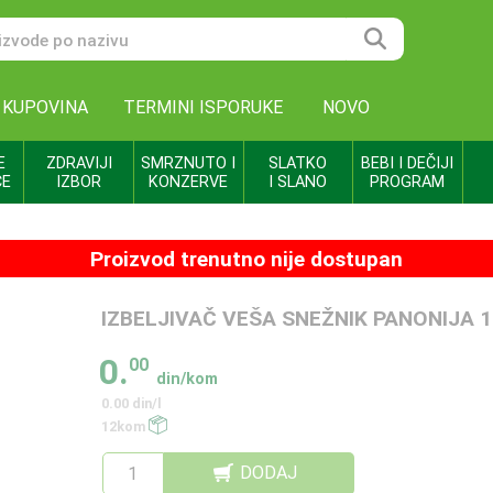
 KUPOVINA
TERMINI ISPORUKE
NOVO
E
ZDRAVIJI
SMRZNUTO I
SLATKO
BEBI I DEČIJI
CE
IZBOR
KONZERVE
I SLANO
PROGRAM
Proizvod trenutno nije dostupan
IZBELJIVAČ VEŠA SNEŽNIK PANONIJA 1
0.
00
din/kom
0.00 din/l
12kom
DODAJ