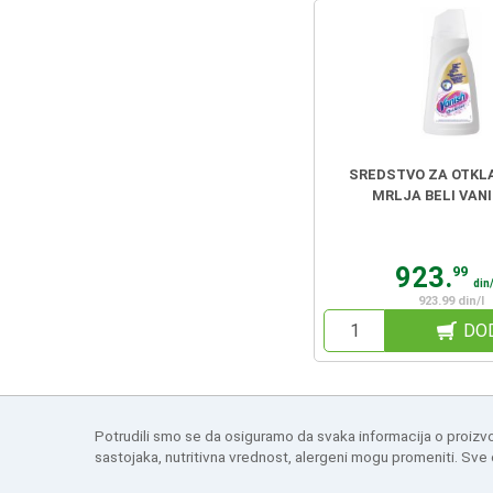
SREDSTVO ZA OTKL
MRLJA BELI VANI
923.
99
din
923.99 din/l
DO
Potrudili smo se da osiguramo da svaka informacija o proizv
sastojaka, nutritivna vrednost, alergeni mogu promeniti. Sve