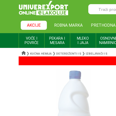
AKCIJE
ROBNA MARKA
PRETHODNA
VOĆE I
PEKARA I
MLEKO
OSNOVN
POVRĆE
MESARA
I JAJA
NAMIRNI
❯
❯
❯
KUĆNA HEMIJA
DETERDŽENTI I S
IZBELJIVAČI I S