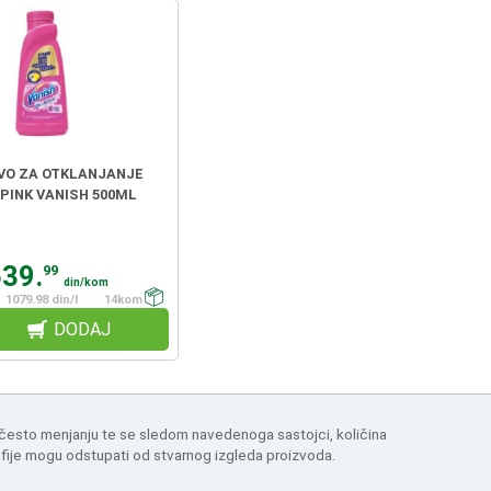
VO ZA OTKLANJANJE
PINK VANISH 500ML
539.
99
din/kom
1079.98 din/l
14kom
DODAJ
 često menjanju te se sledom navedenoga sastojci, količina
afije mogu odstupati od stvarnog izgleda proizvoda.