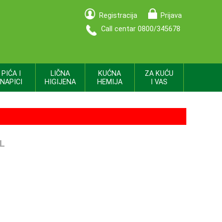
Registracija
Prijava
Call centar 0800/345678
PIĆA I
LIČNA
KUĆNA
ZA KUĆU
NAPICI
HIGIJENA
HEMIJA
I VAS
L