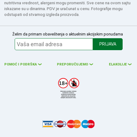
nutritivna vrednost, alergeni mogu promeniti. Sve cene na ovom sajtu
iskazane su u dinarima. PDV je uračunat u cenu. Fotografije mogu
odstupati od stvarnog izgleda proizvoda.
Želim da primam obaveštenja o aktuelnim akcijskim ponudama
PRIJAVA
POMOĆ I PODRŠKA
PREPORUČUJEMO
ELAKOLIJE
❮
❮
❮