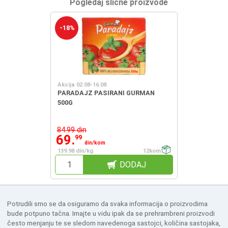
Pogledaj slične proizvode
-18%
Akcija 02.08-16.08
PARADAJZ PASIRANI GURMAN
500G
84.99 din
69.
99
din/kom
139.98 din/kg
12kom
DODAJ
Potrudili smo se da osiguramo da svaka informacija o proizvodima
bude potpuno tačna. Imajte u vidu ipak da se prehrambreni proizvodi
često menjanju te se sledom navedenoga sastojci, količina sastojaka,