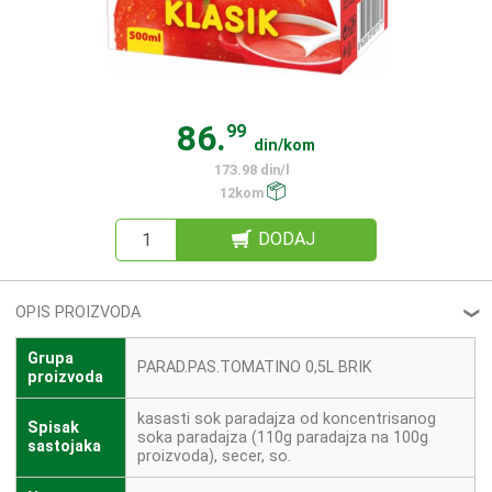
86.
99
din/kom
173.98 din/l
12kom
DODAJ
OPIS PROIZVODA
❮
Grupa
PARAD.PAS.TOMATINO 0,5L BRIK
proizvoda
kasasti sok paradajza od koncentrisanog
Spisak
soka paradajza (110g paradajza na 100g
sastojaka
proizvoda), secer, so.