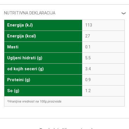
NUTRITIVNA DEKLARACIJA
❮
Energija (kJ)
113
Energija (kcal)
27
Masti
0.1
Ugljeni hidrati (g)
5.5
od kojih seceri (g)
3.4
Proteini (g)
0.9
So (g)
1.2
*Hranljiva vrednost na 100g proizvoda