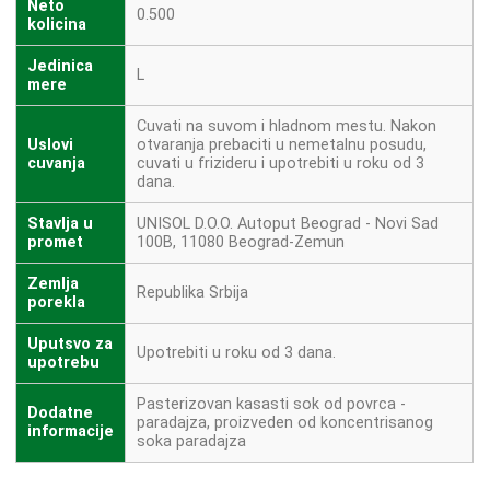
Neto
0.500
kolicina
Jedinica
L
mere
Cuvati na suvom i hladnom mestu. Nakon
Uslovi
otvaranja prebaciti u nemetalnu posudu,
cuvanja
cuvati u frizideru i upotrebiti u roku od 3
dana.
Stavlja u
UNISOL D.O.O. Autoput Beograd - Novi Sad
promet
100B, 11080 Beograd-Zemun
Zemlja
Republika Srbija
porekla
Uputsvo za
Upotrebiti u roku od 3 dana.
upotrebu
Pasterizovan kasasti sok od povrca -
Dodatne
paradajza, proizveden od koncentrisanog
informacije
soka paradajza