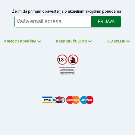
Želim da primam obaveštenja o aktuelnim akcijskim ponudama
PRIJAVA
POMOĆ I PODRŠKA
PREPORUČUJEMO
ELAKOLIJE
❮
❮
❮