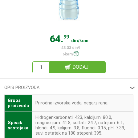
64.
99
din/kom
43.33 din/l
6kom
DODAJ
OPIS PROIZVODA
❮
Grupa
Prirodna izvorska voda, negarzirana.
proizvoda
Hidrogenkarbonati: 423, kalcijum: 80.0,
Spisak
magnezijum: 41.8, sulfati: 24.7, natrijum: 6.1,
sastojaka
hloridi: 4.9, kalijum: 3.8, fluoridi: 0.15, pH: 7.39,
suvi ostatak na 180 stepeni: 395.