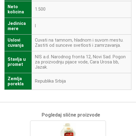
Neto
1.500
kolicina
Jedinica
l
mere
Uslovi
Cuvati na tamnom, hladnom i suvom mestu.
cuvanja
Zastiti od sunceve svetlosti i zamrzavanja.
NIS a.d. Narodnog fronta 12, Novi Sad. Pogon
Stavlja u
za proizvodnju pijace vode, Cara Urosa bb,
promet
Jazak.
Zemlja
Republika Srbija
porekla
Pogledaj slične proizvode