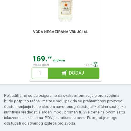
VODA NEGAZIRANA VRNJCI 6L
169.
99
din/kom
28.33 din/l
1kom
DODAJ
Potrudili smo se da osiguramo da svaka informacija o proizvodima
bude potpuno tačna. Imajte u vidu ipak da se prehrambreni proizvodi
često menjanju te se sledom navedenoga sastojci, količina sastojaka,
nutritivna vrednost, alergeni mogu promeniti. Sve cene na ovom sajtu
iskazane su u dinarima. PDV je uračunat u cenu. Fotografije mogu
odstupati od stvarnog izgleda proizvoda.