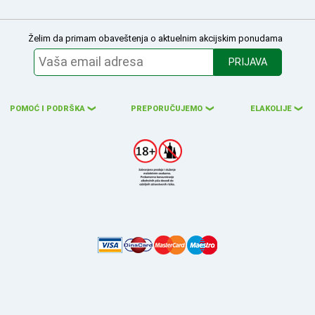
Želim da primam obaveštenja o aktuelnim akcijskim ponudama
PRIJAVA
POMOĆ I PODRŠKA
PREPORUČUJEMO
ELAKOLIJE
❮
❮
❮