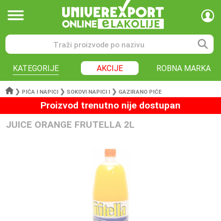
KATEGORIJE
AKCIJE
ROBNA MARKA
❯
❯
❯
PIĆA I NAPICI
SOKOVI NAPICI I
GAZIRANO PIĆE
Proizvod trenutno nije dostupan
JUICE ORANGE FRUTELLA 2L