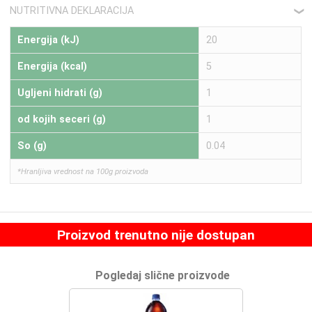
NUTRITIVNA DEKLARACIJA
❮
Energija (kJ)
20
Energija (kcal)
5
Ugljeni hidrati (g)
1
od kojih seceri (g)
1
So (g)
0.04
*Hranljiva vrednost na 100g proizvoda
Proizvod trenutno nije dostupan
Pogledaj slične proizvode