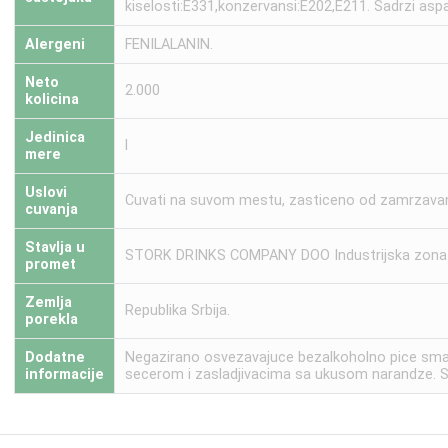
kiselosti:E331,konzervansi:E202,E211. Sadrzi as
Alergeni
FENILALANIN.
Neto
2.000
kolicina
Jedinica
l
mere
Uslovi
Cuvati na suvom mestu, zasticeno od zamrzavanja
cuvanja
Stavlja u
STORK DRINKS COMPANY DOO Industrijska zona bb
promet
Zemlja
Republika Srbija.
porekla
Dodatne
Negazirano osvezavajuce bezalkoholno pice sma
informacije
secerom i zasladjivacima sa ukusom narandze. S