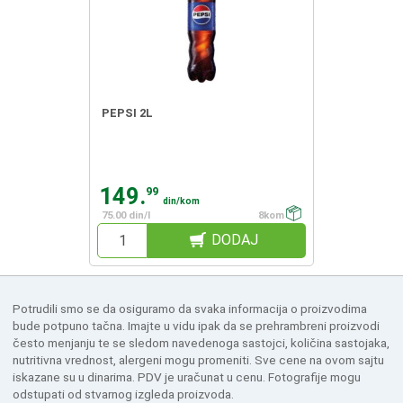
PEPSI 2L
149.
99
din/kom
75.00 din/l
8kom
DODAJ
Potrudili smo se da osiguramo da svaka informacija o proizvodima
bude potpuno tačna. Imajte u vidu ipak da se prehrambreni proizvodi
često menjanju te se sledom navedenoga sastojci, količina sastojaka,
nutritivna vrednost, alergeni mogu promeniti. Sve cene na ovom sajtu
iskazane su u dinarima. PDV je uračunat u cenu. Fotografije mogu
odstupati od stvarnog izgleda proizvoda.