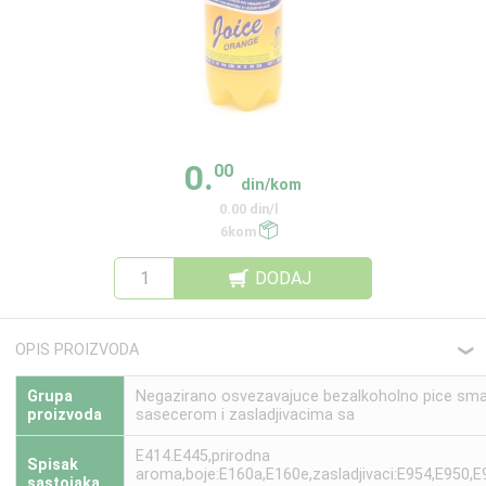
0.
00
din/kom
0.00 din/l
6kom
DODAJ
OPIS PROIZVODA
❮
Grupa
Negazirano osvezavajuce bezalkoholno pice sma
proizvoda
sasecerom i zasladjivacima sa
E414.E445,prirodna
Spisak
aroma,boje:E160a,E160e,zasladjivaci:E954,E950,E
sastojaka