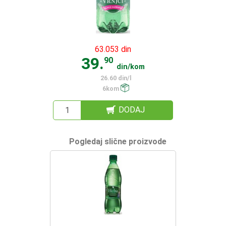
63.053 din
39.
90
din/kom
26.60 din/l
6kom
DODAJ
Pogledaj slične proizvode