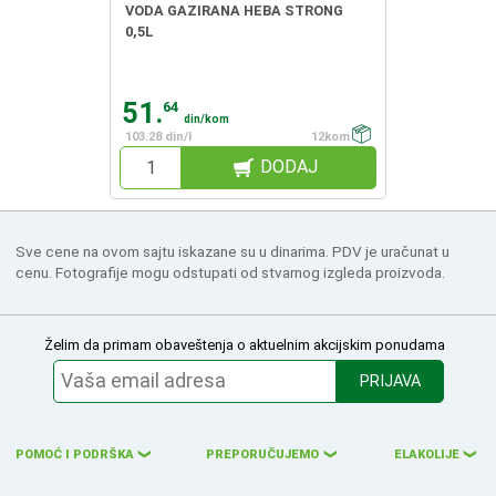
VODA GAZIRANA HEBA STRONG
0,5L
51.
64
din/kom
103.28 din/l
12kom
DODAJ
Sve cene na ovom sajtu iskazane su u dinarima. PDV je uračunat u
cenu. Fotografije mogu odstupati od stvarnog izgleda proizvoda.
Želim da primam obaveštenja o aktuelnim akcijskim ponudama
PRIJAVA
POMOĆ I PODRŠKA
PREPORUČUJEMO
ELAKOLIJE
❮
❮
❮