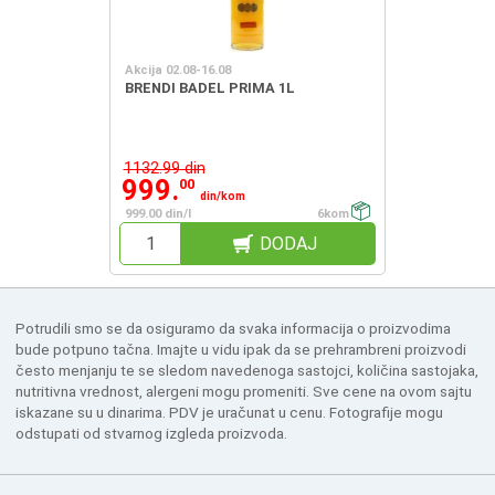
Akcija 02.08-16.08
BRENDI BADEL PRIMA 1L
1132.99 din
999.
00
din/kom
999.00 din/l
6kom
DODAJ
Potrudili smo se da osiguramo da svaka informacija o proizvodima
bude potpuno tačna. Imajte u vidu ipak da se prehrambreni proizvodi
često menjanju te se sledom navedenoga sastojci, količina sastojaka,
nutritivna vrednost, alergeni mogu promeniti. Sve cene na ovom sajtu
iskazane su u dinarima. PDV je uračunat u cenu. Fotografije mogu
odstupati od stvarnog izgleda proizvoda.