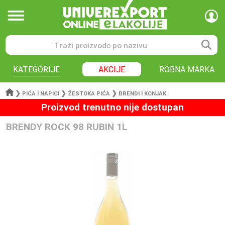
KATEGORIJE
AKCIJE
ROBNA MARKA
❯
❯
❯
PIĆA I NAPICI
ŽESTOKA PIĆA
BRENDI I KONJAK
Proizvod trenutno nije dostupan
BRENDY ROCK 98 RUBIN 1L