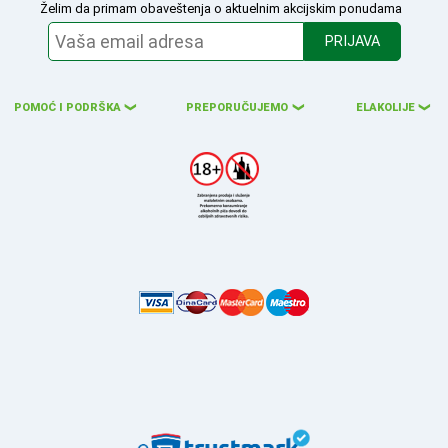
Želim da primam obaveštenja o aktuelnim akcijskim ponudama
PRIJAVA
POMOĆ I PODRŠKA
PREPORUČUJEMO
ELAKOLIJE
❮
❮
❮