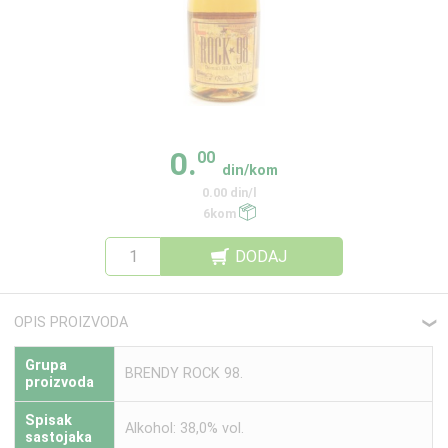
0.
00
din/kom
0.00 din/l
6kom
DODAJ
OPIS PROIZVODA
❮
Grupa
BRENDY ROCK 98.
proizvoda
Spisak
Alkohol: 38,0% vol.
sastojaka