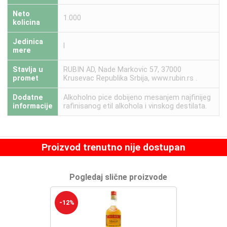
Neto
1.000
kolicina
Jedinica
l
mere
Stavlja u
RUBIN AD, Nade Markovic 57, 37000
promet
Krusevac Republika Srbija, www.rubin.rs .
Dodatne
Alkoholno pice dobijeno mesanjem najfinijeg
informacije
rafinisanog etil alkohola i vinskog destilata.
Proizvod trenutno nije dostupan
Pogledaj slične proizvode
-12%