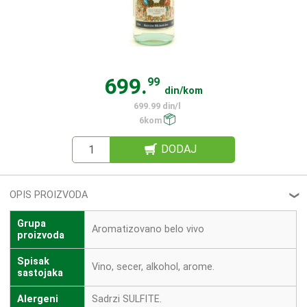
699.
99
din/kom
699.99 din/l
6kom
DODAJ
OPIS PROIZVODA
❮
Grupa
Aromatizovano belo vivo
proizvoda
Spisak
Vino, secer, alkohol, arome.
sastojaka
Alergeni
Sadrzi SULFITE.