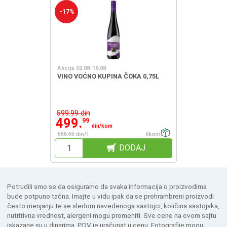
-17%
Akcija 02.08-16.08
VINO VOĆNO KUPINA ČOKA 0,75L
599.99 din
499.
99
din/kom
666.65 din/l
6kom
DODAJ
Potrudili smo se da osiguramo da svaka informacija o proizvodima
bude potpuno tačna. Imajte u vidu ipak da se prehrambreni proizvodi
često menjanju te se sledom navedenoga sastojci, količina sastojaka,
nutritivna vrednost, alergeni mogu promeniti. Sve cene na ovom sajtu
iskazane su u dinarima. PDV je uračunat u cenu. Fotografije mogu