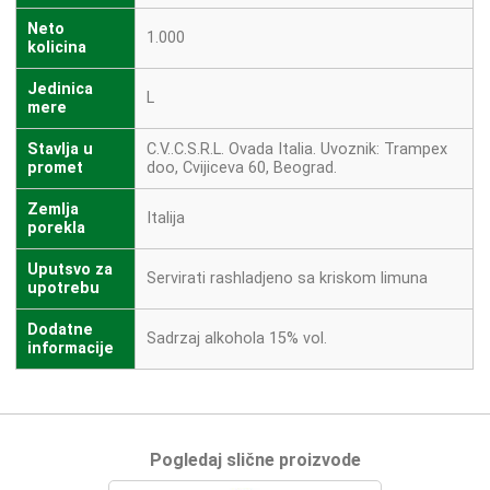
Neto
1.000
kolicina
Jedinica
L
mere
Stavlja u
C.V..C.S.R.L. Ovada Italia. Uvoznik: Trampex
promet
doo, Cvijiceva 60, Beograd.
Zemlja
Italija
porekla
Uputsvo za
Servirati rashladjeno sa kriskom limuna
upotrebu
Dodatne
Sadrzaj alkohola 15% vol.
informacije
Pogledaj slične proizvode