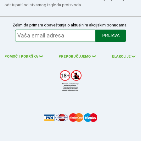
odstupati od stvarnog izgleda proizvoda.
Želim da primam obaveštenja o aktuelnim akcijskim ponudama
PRIJAVA
POMOĆ I PODRŠKA
PREPORUČUJEMO
ELAKOLIJE
❮
❮
❮