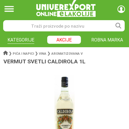
KATEGORIJE
AKCIJE
ROBNA MARKA
❯
❯
❯
PIĆA I NAPICI
VINA
AROMATIZOVANA V
VERMUT SVETLI CALDIROLA 1L