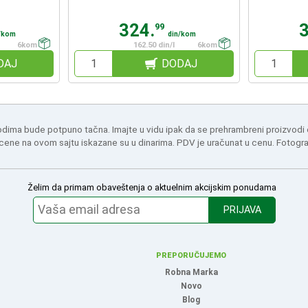
324.
99
/kom
din/kom
6kom
162.50 din/l
6kom
DAJ
DODAJ
odima bude potpuno tačna. Imajte u vidu ipak da se prehrambreni proizvodi
 cene na ovom sajtu iskazane su u dinarima. PDV je uračunat u cenu. Fotogr
Želim da primam obaveštenja o aktuelnim akcijskim ponudama
PRIJAVA
PREPORUČUJEMO
Robna Marka
Novo
Blog