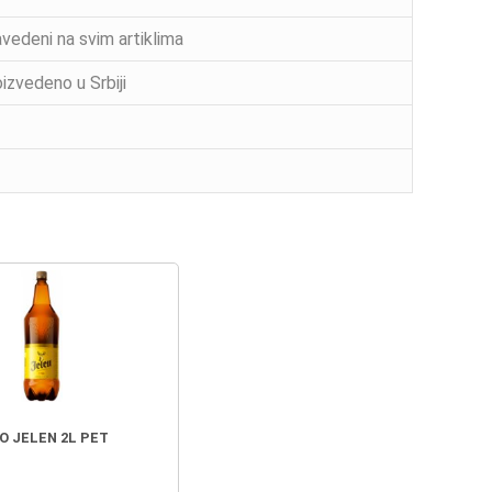
vedeni na svim artiklima
izvedeno u Srbiji
O JELEN 2L PET