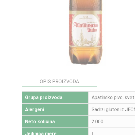
OPIS PROIZVODA
Grupa proizvoda
Apatinsko pivo, svet
Alergeni
Sadrzi gluten iz J
Neto kolicina
2.000
Jedinica mere
L