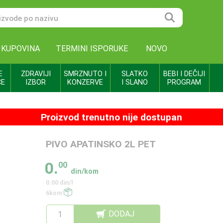
 KUPOVINA
TERMINI ISPORUKE
NOVO
E
ZDRAVIJI
SMRZNUTO I
SLATKO
BEBI I DEČIJI
CE
IZBOR
KONZERVE
I SLANO
PROGRAM
Proizvod trenutno nije dostupan
PIVO APATINSKO 2L PET
0.
00
din/kom
0.00 din/l
6kom
DODAJ