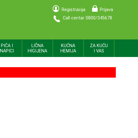
Registracija
Prijava
Call centar 0800/345678
PIĆA I
LIČNA
KUĆNA
ZA KUĆU
NAPICI
HIGIJENA
HEMIJA
I VAS