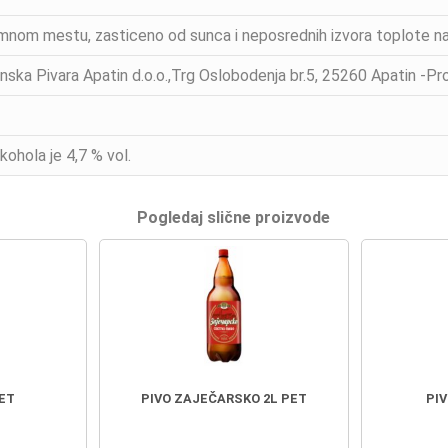
mnom mestu, zasticeno od sunca i neposrednih izvora toplote na
inska Pivara Apatin d.o.o.,Trg Oslobodenja br.5, 25260 Apatin -Pro
lkohola je 4,7 % vol.
Pogledaj slične proizvode
PET
PIVO ZAJEČARSKO 2L PET
PIV