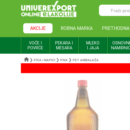
AKCIJE
ROBNA MARKA
PRETHODNA
VOĆE I
PEKARA I
MLEKO
OSNOVN
POVRĆE
MESARA
I JAJA
NAMIRNI
❯
❯
❯
PIĆA I NAPICI
PIVA
PET AMBALAŽA