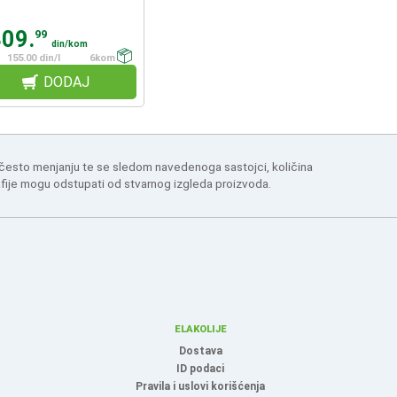
309.
99
din/kom
155.00 din/l
6kom
DODAJ
 često menjanju te se sledom navedenoga sastojci, količina
afije mogu odstupati od stvarnog izgleda proizvoda.
ELAKOLIJE
Dostava
ID podaci
Pravila i uslovi korišćenja