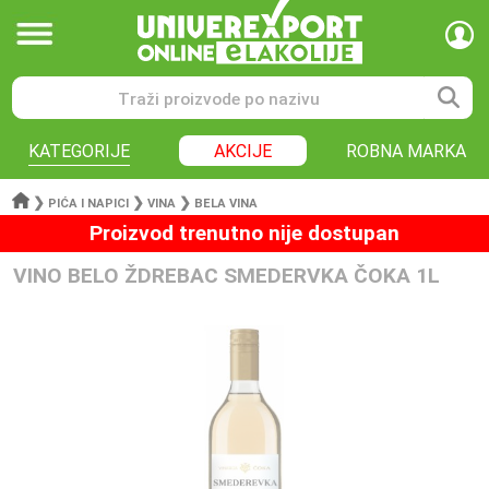
KATEGORIJE
AKCIJE
ROBNA MARKA
❯
❯
❯
PIĆA I NAPICI
VINA
BELA VINA
Proizvod trenutno nije dostupan
VINO BELO ŽDREBAC SMEDERVKA ČOKA 1L