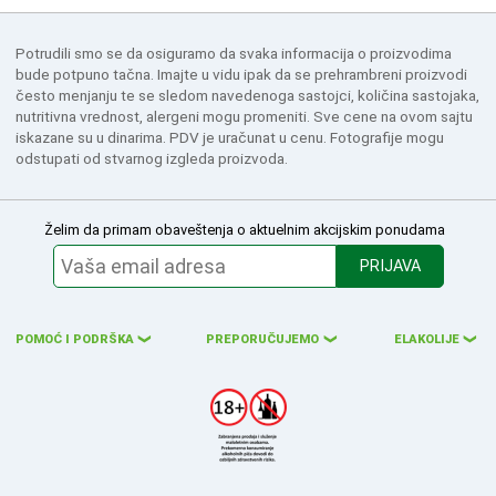
Potrudili smo se da osiguramo da svaka informacija o proizvodima
bude potpuno tačna. Imajte u vidu ipak da se prehrambreni proizvodi
često menjanju te se sledom navedenoga sastojci, količina sastojaka,
nutritivna vrednost, alergeni mogu promeniti. Sve cene na ovom sajtu
iskazane su u dinarima. PDV je uračunat u cenu. Fotografije mogu
odstupati od stvarnog izgleda proizvoda.
Želim da primam obaveštenja o aktuelnim akcijskim ponudama
PRIJAVA
POMOĆ I PODRŠKA
PREPORUČUJEMO
ELAKOLIJE
❮
❮
❮