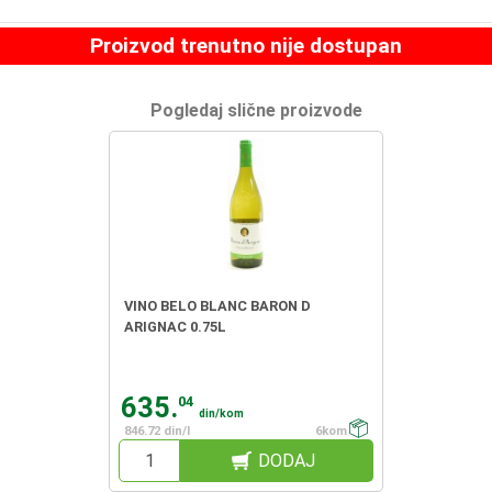
Proizvod trenutno nije dostupan
Pogledaj slične proizvode
VINO BELO BLANC BARON D
ARIGNAC 0.75L
635.
04
din/kom
846.72 din/l
6kom
DODAJ