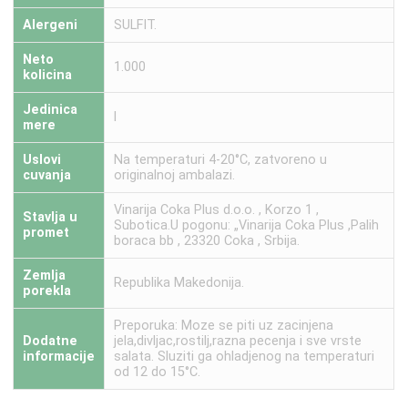
Alergeni
SULFIT.
Neto
1.000
kolicina
Jedinica
l
mere
Uslovi
Na temperaturi 4-20°C, zatvoreno u
cuvanja
originalnoj ambalazi.
Vinarija Coka Plus d.o.o. , Korzo 1 ,
Stavlja u
Subotica.U pogonu: „Vinarija Coka Plus ,Palih
promet
boraca bb , 23320 Coka , Srbija.
Zemlja
Republika Makedonija.
porekla
Preporuka: Moze se piti uz zacinjena
Dodatne
jela,divljac,rostilj,razna pecenja i sve vrste
informacije
salata. Sluziti ga ohladjenog na temperaturi
od 12 do 15°C.