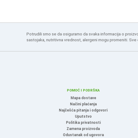
Potrudili smo se da osiguramo da svaka informacija o proizv
sastojaka, nutritivna vrednost, alergeni mogu promeniti. Sve
POMOĆ I PODRŠKA
Mapa dostave
Načini plaćanja
Najčešća pitanja i odgovori
Uputstvo
Politika privatnosti
Zamena proizvoda
Odustanak od ugovora