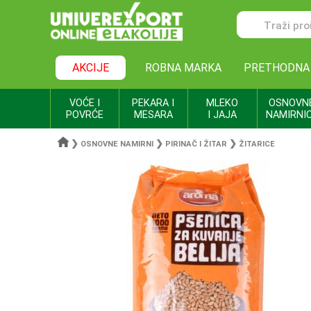
AKCIJE
ROBNA MARKA
PRETHODNA
VOĆE I
PEKARA I
MLEKO
OSNOVN
POVRĆE
MESARA
I JAJA
NAMIRNI
❯
❯
❯
OSNOVNE NAMIRNI
PIRINAČ I ŽITAR
ŽITARICE