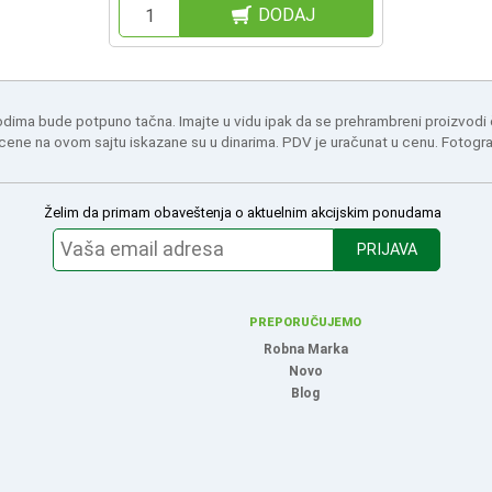
DODAJ
odima bude potpuno tačna. Imajte u vidu ipak da se prehrambreni proizvodi
 cene na ovom sajtu iskazane su u dinarima. PDV je uračunat u cenu. Fotogr
Želim da primam obaveštenja o aktuelnim akcijskim ponudama
PRIJAVA
PREPORUČUJEMO
Robna Marka
Novo
Blog