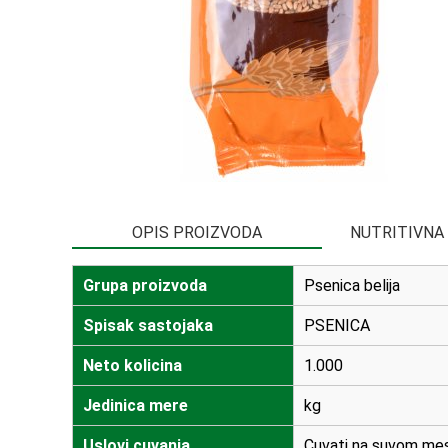
OPIS PROIZVODA
NUTRITIVNA
Grupa proizvoda
Psenica belija
Spisak sastojaka
PSENICA
Neto kolicina
1.000
Jedinica mere
kg
Uslovi cuvanja
Cuvati na suvom mes