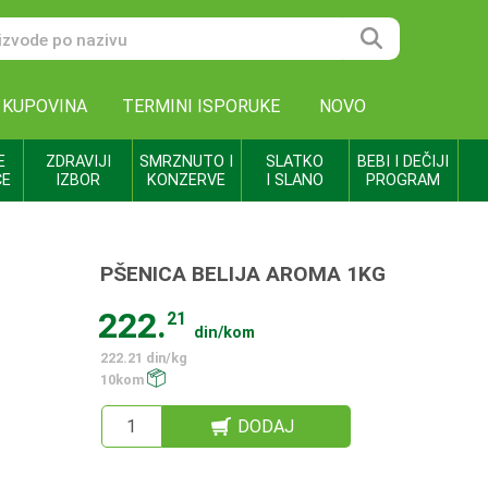
 KUPOVINA
TERMINI ISPORUKE
NOVO
E
ZDRAVIJI
SMRZNUTO I
SLATKO
BEBI I DEČIJI
CE
IZBOR
KONZERVE
I SLANO
PROGRAM
PŠENICA BELIJA AROMA 1KG
222.
21
din/kom
222.21 din/kg
10kom
DODAJ