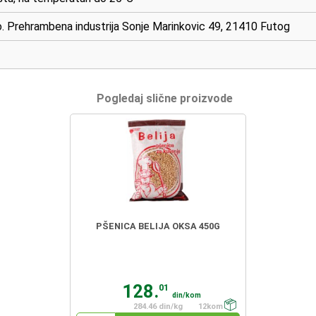
 Prehrambena industrija Sonje Marinkovic 49, 21410 Futog
Pogledaj slične proizvode
PŠENICA BELIJA OKSA 450G
128.
01
din/kom
284.46 din/kg
12kom