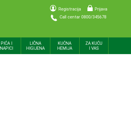
Registracija
Prijava
Call centar 0800/345678
PIĆA I
LIČNA
KUĆNA
ZA KUĆU
NAPICI
HIGIJENA
HEMIJA
I VAS