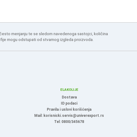
 često menjanju te se sledom navedenoga sastojci, količina
afije mogu odstupati od stvarnog izgleda proizvoda.
ELAKOLIJE
Dostava
ID podaci
Pravila i uslovi korišćenja
Mail: korisnicki.servis@univerexport.rs
Tel: 0800/345678