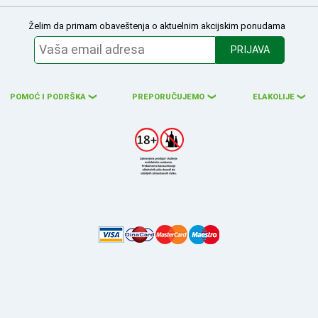
Želim da primam obaveštenja o aktuelnim akcijskim ponudama
PRIJAVA
POMOĆ I PODRŠKA
PREPORUČUJEMO
ELAKOLIJE
❮
❮
❮