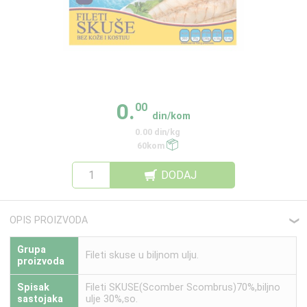
0.
00
din/kom
0.00 din/kg
60kom
DODAJ
OPIS PROIZVODA
❮
Grupa
Fileti skuse u biljnom ulju.
proizvoda
Spisak
Fileti SKUSE(Scomber Scombrus)70%,biljno
sastojaka
ulje 30%,so.