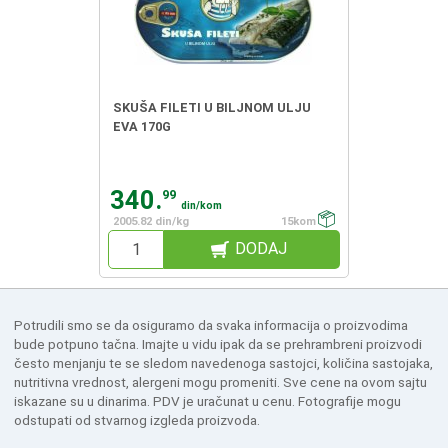
SKUŠA FILETI U BILJNOM ULJU
EVA 170G
340.
99
din/kom
2005.82 din/kg
15kom
DODAJ
Potrudili smo se da osiguramo da svaka informacija o proizvodima
bude potpuno tačna. Imajte u vidu ipak da se prehrambreni proizvodi
često menjanju te se sledom navedenoga sastojci, količina sastojaka,
nutritivna vrednost, alergeni mogu promeniti. Sve cene na ovom sajtu
iskazane su u dinarima. PDV je uračunat u cenu. Fotografije mogu
odstupati od stvarnog izgleda proizvoda.