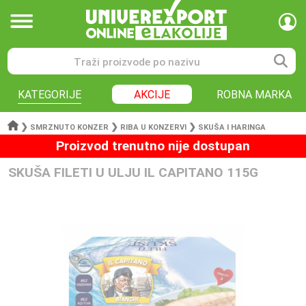
KATEGORIJE
AKCIJE
ROBNA MARKA
❯
❯
❯
SMRZNUTO KONZER
RIBA U KONZERVI
SKUŠA I HARINGA
Proizvod trenutno nije dostupan
SKUŠA FILETI U ULJU IL CAPITANO 115G