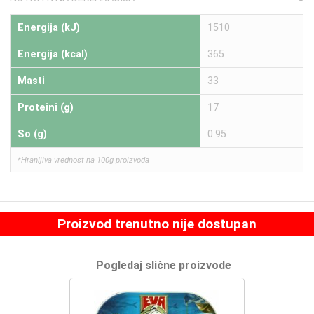
Energija (kJ)
1510
Energija (kcal)
365
Masti
33
Proteini (g)
17
So (g)
0.95
*Hranljiva vrednost na 100g proizvoda
Proizvod trenutno nije dostupan
Pogledaj slične proizvode