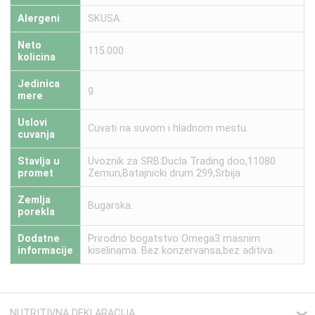
Alergeni
SKUSA.
Neto
115.000
kolicina
Jedinica
g
mere
Uslovi
Cuvati na suvom i hladnom mestu.
cuvanja
Stavlja u
Uvoznik za SRB:Ducla Trading doo,11080
promet
Zemun,Batajnicki drum 299,Srbija.
Zemlja
Bugarska.
porekla
Dodatne
Prirodno bogatstvo Omega3 masnim
informacije
kiselinama. Bez konzervansa,bez aditiva.
NUTRITIVNA DEKLARACIJA
❮